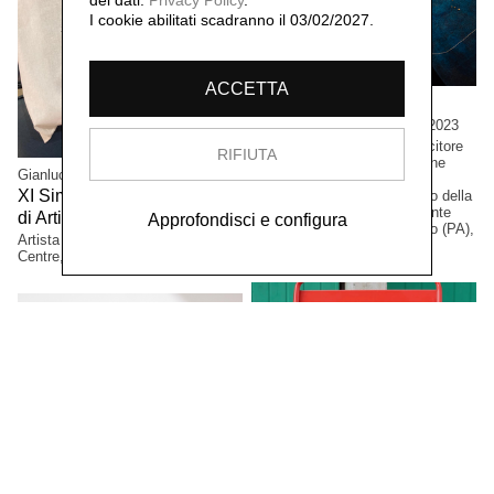
dei dati:
Privacy Policy
.
I cookie abilitati scadranno il 03/02/2027.
ACCETTA
Concetta Modica
La notte di Sant'Anna,
2023
Grandi formati. Progetto vincitore
RIFIUTA
del bando PAC2021, Direzione
Gianluca Arienti
Generale Creatività
XI Simposio Internazionale
Contemporanea del Ministero della
Cultura. Collezione permanente
di Arti Grafiche, Latgale,
Approfondisci e configura
2023
Museo Civico di Castelbuono (PA),
Artista selezionato. Mark Rotko Art
Italia.
Centre, Daugavpils, Lettonia.