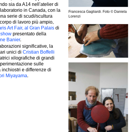
ndo sia da A14 nell'atelier di
laboratorio in Canada, con la
Francesca Gagliardi. Foto © Daniela
na serie di scudi/scultura
Lorenzi
corpo di lavoro più ampio,
ris Art Fair, al Gran Palais
di
 show
presentato della
ine Banier
.
laborazioni significative, la
ri unici di
Cristian Boffelli
trici xilografiche di grandi
sperimentazione sulle
 inchiostri e differenze di
ori Miyayama
.