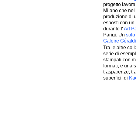
progetto lavora
Milano che nel 
produzione di u
esposti con un 
durante l'
Art Pa
Parigi. Un
solo
Galeire Gérald
Tra le altre col
serie di esempla
stampati con ma
formati, e una 
trasparenze, tra
superfici, di
Ka