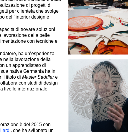
alizzazione di progetti di
getti per clientela che svolge
po dell’ interior design e
apacità di trovare soluzioni
a lavorazione della pelle
erimentazione con tecniche e
 fondatore, ha un’esperienza
le nella lavorazione della
 con un apprendistato di
 sua nativa Germania ha in
il titolo di
Master Saddler
e
ollabora con studi di design
 a livello internazionale.
borazione è del 2015 con
iardi
, che ha svilppato un