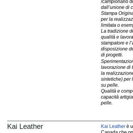
/campionario d
dall’unione di
Stampa Original
per la realizzaz
limitata o esemp
La tradizione d
qualità e lavor
stampatore e l’
disposizione deg
di progetti.
Sperimentazione
lavorazione di 
la realizzazione
sintetiche) per
su pelle.
Qualità e comp
capacità artigi
pelle.
Kai Leather
Kai Leather
è u
Canada che ope