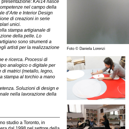
i presentazione:
KAi14 nasce
 competenze nel campo della
e d’Arte e Interior Design
ione di creazioni in serie
lari unici.
ella stampa artigianale di
azione della pelle. Lo
artigiano sono strumenti a
li artisti per la realizzazione
Foto © Daniela Lorenzi
 e ricerca. Processi di
tipo analogico o digitale per
 di matrici (metallo, legno,
 la stampa al torchio a mano
etenza. Soluzioni di design e
anale nella lavorazione della
no studio a Toronto, in
ra dal 1998 nel settore della