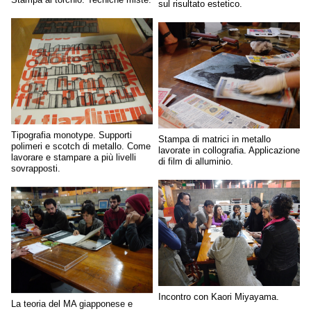
Stampa al torchio. Tecniche miste.
sul risultato estetico.
Tipografia monotype. Supporti
Stampa di matrici in metallo
polimeri e scotch di metallo. Come
lavorate in collografia. Applicazione
lavorare e stampare a più livelli
di film di alluminio.
sovrapposti.
Incontro con Kaori Miyayama.
La teoria del MA giapponese e