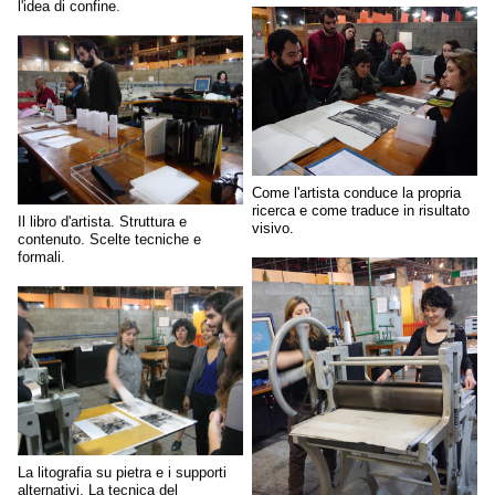
l'idea di confine.
Come l'artista conduce la propria
ricerca e come traduce in risultato
Il libro d'artista. Struttura e
visivo.
contenuto. Scelte tecniche e
formali.
La litografia su pietra e i supporti
alternativi. La tecnica del