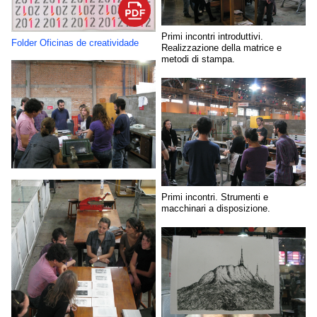
Primi incontri introduttivi.
Folder Oficinas de creatividade
Realizzazione della matrice e
metodi di stampa.
Primi incontri. Strumenti e
macchinari a disposizione.