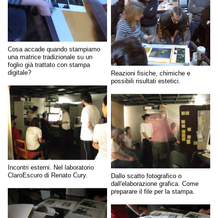
Cosa accade quando stampiamo
una matrice tradizionale su un
foglio già trattato con stampa
digitale?
Reazioni fisiche, chimiche e
possibili risultati estetici.
Incontri esterni. Nel laboratorio
ClaroEscuro di Renato Cury.
Dallo scatto fotografico o
dall'elaborazione grafica. Come
preparare il file per la stampa.