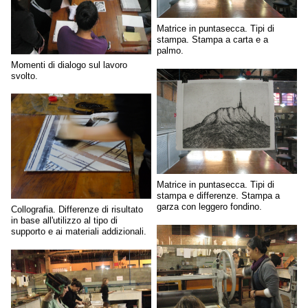
Matrice in puntasecca. Tipi di
stampa. Stampa a carta e a
palmo.
Momenti di dialogo sul lavoro
svolto.
Matrice in puntasecca. Tipi di
stampa e differenze. Stampa a
garza con leggero fondino.
Collografia. Differenze di risultato
in base all'utilizzo al tipo di
supporto e ai materiali addizionali.