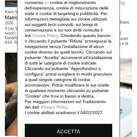
consenso — cookie di miglioramento
dell'esperienza, cookie di misurazione delle
Kaori Miyayama e Cristian Boffelli
visite e cookie di targeting e pubblicità. Per
Matrice, confine e relazione,
informazioni dettagliate sui cookie utilizzati,
Daniela Lorenzi, Cristina Balbiano
2026
sui soggetti terzi coinvolti, sui tempi di
d'Aramengo
A14e Workshop serie di incontri
conservazione e sui tuoi diritti consulta il
Milano Graphic Art,
2018
teorici e pratici coordinati da
link
Cookie Policy
.
Chiudendo questo banner
Daniela Lorenzi con artist* ospit*.
Manifestazione pubblica. Incontri
o cliccando il pulsante “Rifiuta” proseguirai la
A14, Milano, Italia.
in atelier: A14 il libro d'artista e la
navigazione senza l'installazione di alcun
stampa d'arte
cookie diverso da quelli tecnici. Cliccando sul
pulsante “Accetta”
acconsenti all'installazione
di tutte le categorie di cookie indicate.
Cliccando sul pulsante “Approfondisci e
configura” potrai scegliere in modo granulare
a quali singole categorie di cookie
acconsentire. Potrai modificare le tue scelte
in qualsiasi momento cliccando su pulsante
"Cookie" che trovi in basso a destra.
Per maggiori informazioni sul Trattamento
dei dati:
Privacy Policy
.
I cookie abilitati scadranno il 04/02/2027.
ACCETTA