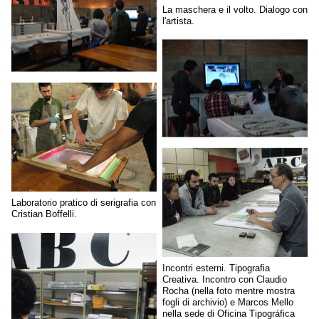
La maschera e il volto. Dialogo con
l'artista.
Laboratorio pratico di serigrafia con
Cristian Boffelli.
Incontri esterni. Tipografia
Creativa. Incontro con Claudio
Rocha (nella foto mentre mostra
fogli di archivio) e Marcos Mello
nella sede di Oficina Tipográfica