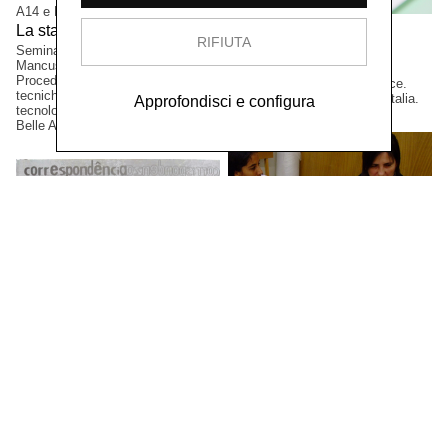
A14 e FabLab Bergamo
Opendot, òbelo, A14
La stampa per l'arte,
2017
RIFIUTA
Visual Making,
2016
Seminario a cura di Marco
Mancuso e Cinzia Benigni.
La digital fabrication e le arti
Procedimenti artigianali tra
grafiche. Archivio open source.
tecniche tradizionali e nuove
Esposizione Base, Milano, Italia.
Approfondisci e configura
tecnologie. Accademia Carrara di
Belle Arti Bergamo, Italia
Daniela Lorenzi
Projeto Ateliê de Gravura