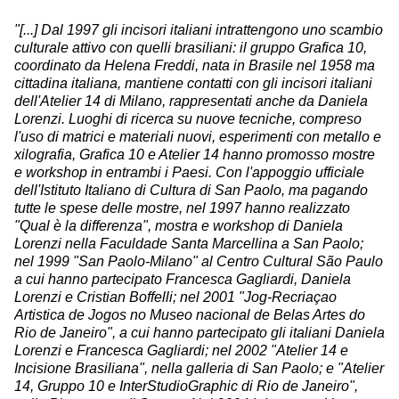
"[...] Dal 1997 gli incisori italiani intrattengono uno scambio
culturale attivo con quelli brasiliani: il gruppo Grafica 10,
coordinato da Helena Freddi, nata in Brasile nel 1958 ma
cittadina italiana, mantiene contatti con gli incisori italiani
dell'Atelier 14 di Milano, rappresentati anche da Daniela
Lorenzi. Luoghi di ricerca su nuove tecniche, compreso
l'uso di matrici e materiali nuovi, esperimenti con metallo e
xilografia, Grafica 10 e Atelier 14 hanno promosso mostre
e workshop in entrambi i Paesi. Con l'appoggio ufficiale
dell'Istituto Italiano di Cultura di San Paolo, ma pagando
tutte le spese delle mostre, nel 1997 hanno realizzato
"Qual è la differenza", mostra e workshop di Daniela
Lorenzi nella Faculdade Santa Marcellina a San Paolo;
nel 1999 "San Paolo-Milano" al Centro Cultural São Paulo
a cui hanno partecipato Francesca Gagliardi, Daniela
Lorenzi e Cristian Boffelli; nel 2001 "Jog-Recriaçao
Artistica de Jogos no Museo nacional de Belas Artes do
Rio de Janeiro", a cui hanno partecipato gli italiani Daniela
Lorenzi e Francesca Gagliardi; nel 2002 "Atelier 14 e
Incisione Brasiliana", nella galleria di San Paolo; e "Atelier
14, Gruppo 10 e InterStudioGraphic di Rio de Janeiro",