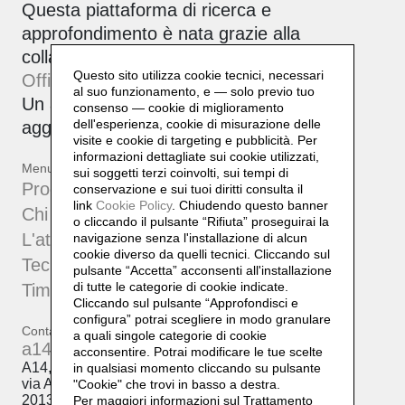
Questa piattaforma di ricerca e
approfondimento è nata grazie alla
collaborazione tra Daniela Lorenzi e
Questo sito utilizza cookie tecnici, necessari
Officinebit.ch
.
al suo funzionamento, e — solo previo tuo
Un archivio attivo, corale e sempre in
consenso — cookie di miglioramento
dell'esperienza, cookie di misurazione delle
aggiornamento.
visite e cookie di targeting e pubblicità. Per
informazioni dettagliate sui cookie utilizzati,
Menu
sui soggetti terzi coinvolti, sui tempi di
Progetti
conservazione e sui tuoi diritti consulta il
link
Cookie Policy
.
Chiudendo questo banner
Chi sono
o cliccando il pulsante “Rifiuta” proseguirai la
L'atelier
navigazione senza l'installazione di alcun
cookie diverso da quelli tecnici. Cliccando sul
Tecniche
pulsante “Accetta”
acconsenti all'installazione
di tutte le categorie di cookie indicate.
Timeline
Cliccando sul pulsante “Approfondisci e
configura” potrai scegliere in modo granulare
Contatti
a quali singole categorie di cookie
a14@a14.br.com
acconsentire. Potrai modificare le tue scelte
A14, Daniela Lorenzi
in qualsiasi momento cliccando su pulsante
via Arcivescovo Romilli, 15
"Cookie" che trovi in basso a destra.
20139 Milano
Per maggiori informazioni sul Trattamento