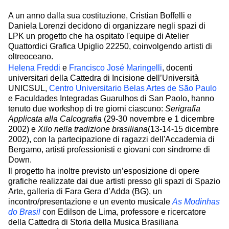
A un anno dalla sua costituzione, Cristian Boffelli e
Daniela Lorenzi decidono di organizzare negli spazi di
LPK un progetto che ha ospitato l'equipe di Atelier
Quattordici Grafica Upiglio 22250, coinvolgendo artisti di
oltreoceano.
Helena Freddi
e
Francisco José Maringelli
, docenti
universitari della Cattedra di Incisione dell’Università
UNICSUL,
Centro Universitario Belas Artes de São Paulo
e Faculdades Integradas Guarulhos di San Paolo, hanno
tenuto due workshop di tre giorni ciascuno:
Serigrafia
Applicata alla Calcografia
(29-30 novembre e 1 dicembre
2002) e
Xilo nella tradizione brasiliana
(13-14-15 dicembre
2002), con la partecipazione di ragazzi dell'Accademia di
Bergamo, artisti professionisti e giovani con sindrome di
Down.
Il progetto ha inoltre previsto un’esposizione di opere
grafiche realizzate dai due artisti presso gli spazi di Spazio
Arte, galleria di Fara Gera d’Adda (BG), un
incontro/presentazione e un evento musicale
As Modinhas
do Brasil
con Edilson de Lima, professore e ricercatore
della Cattedra di Storia della Musica Brasiliana