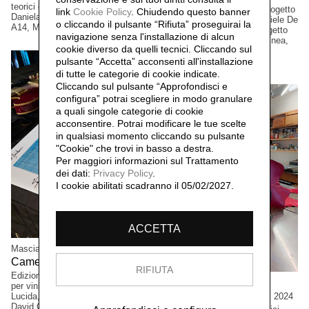
teorici e pratici coordinati da
elementi installazione. Un progetto
link
Cookie Policy
.
Chiudendo questo banner
Daniela Lorenzi con artist* ospit*.
di Ilaria Turba, a cura di Daniele De
o cliccando il pulsante “Rifiuta” proseguirai la
A14, Milano, Italia.
Luigi. Sconfinamenti #2 Progetto
navigazione senza l'installazione di alcun
promosso dai Comuni di Albinea,
cookie diverso da quelli tecnici. Cliccando sul
Quattro Castella e Canossa,
pulsante “Accetta”
acconsenti all'installazione
Reggio Emilia, Italia.
di tutte le categorie di cookie indicate.
Cliccando sul pulsante “Approfondisci e
configura” potrai scegliere in modo granulare
a quali singole categorie di cookie
acconsentire. Potrai modificare le tue scelte
in qualsiasi momento cliccando su pulsante
"Cookie" che trovi in basso a destra.
Per maggiori informazioni sul Trattamento
dei dati:
Privacy Policy
.
I cookie abilitati scadranno il 05/02/2027.
ACCETTA
Mascia Manunza
Camera Chiara,
2025
RIFIUTA
Edizione a tiratura limitata. Suite
Cristian Boffelli
per vinile e CD musicale, Camera
Come mostri, ritornano,
Lucida, del musicista/compositore
2024
David Occhipinti, Toronto, Canada.