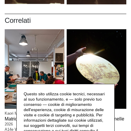
Correlati
Questo sito utilizza cookie tecnici, necessari
al suo funzionamento, e — solo previo tuo
consenso — cookie di miglioramento
dell'esperienza, cookie di misurazione delle
Kaori Miyayama e Cristian Boffelli
Ilaria Turba
visite e cookie di targeting e pubblicità. Per
Matrice, confine e relazione,
Nuêter – Costellazioni nelle
informazioni dettagliate sui cookie utilizzati,
2026
Terre Matildiche,
2025
sui soggetti terzi coinvolti, sui tempi di
A14e Workshop serie di incontri
conservazione e sui tuoi diritti consulta il
Consulenza e realizzazione