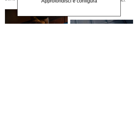
Grandi formati, esemplari unici.
Approfondisci e configura
Collezione privata, Tokio,
Giappone.
Concetta Modica
La notte di Sant'Anna,
2023
Gianluca Arienti
Grandi formati. Progetto vincitore
XI Simposio Internazionale
del bando PAC2021, Direzione
Generale Creatività
di Arti Grafiche, Latgale,
2023
Contemporanea del Ministero della
Artista selezionato. Mark Rotko Art
Cultura. Collezione permanente
Centre, Daugavpils, Lettonia.
Museo Civico di Castelbuono (PA),
Italia.