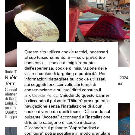
Questo sito utilizza cookie tecnici, necessari
al suo funzionamento, e — solo previo tuo
consenso — cookie di miglioramento
dell'esperienza, cookie di misurazione delle
Ilaria Turba
Cristian Boffelli
visite e cookie di targeting e pubblicità. Per
Nuêter – Costellazioni nelle
Come mostri, ritornano,
2024
informazioni dettagliate sui cookie utilizzati,
Terre Matildiche,
Grandi formati, esemplari unici.
2025
sui soggetti terzi coinvolti, sui tempi di
Collezione privata, Tokio,
conservazione e sui tuoi diritti consulta il
Consulenza e realizzazione
Giappone.
elementi installazione. Un progetto
link
Cookie Policy
.
Chiudendo questo banner
di Ilaria Turba, a cura di Daniele De
o cliccando il pulsante “Rifiuta” proseguirai la
Luigi. Sconfinamenti #2 Progetto
navigazione senza l'installazione di alcun
promosso dai Comuni di Albinea,
cookie diverso da quelli tecnici. Cliccando sul
Quattro Castella e Canossa,
pulsante “Accetta”
acconsenti all'installazione
Reggio Emilia, Italia.
di tutte le categorie di cookie indicate.
Cliccando sul pulsante “Approfondisci e
configura” potrai scegliere in modo granulare