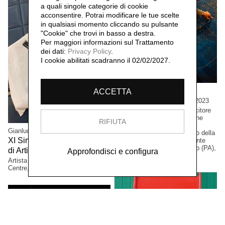
a quali singole categorie di cookie
acconsentire. Potrai modificare le tue scelte
in qualsiasi momento cliccando su pulsante
"Cookie" che trovi in basso a destra.
Per maggiori informazioni sul Trattamento
dei dati:
Privacy Policy
.
I cookie abilitati scadranno il 02/02/2027.
Concetta Modica
ACCETTA
La notte di Sant'Anna,
2023
Grandi formati. Progetto vincitore
del bando PAC2021, Direzione
RIFIUTA
Generale Creatività
Gianluca Arienti
Contemporanea del Ministero della
XI Simposio Internazionale
Cultura. Collezione permanente
Museo Civico di Castelbuono (PA),
di Arti Grafiche, Latgale,
Approfondisci e configura
2023
Italia.
Artista selezionato. Mark Rotko Art
Centre, Daugavpils, Lettonia.