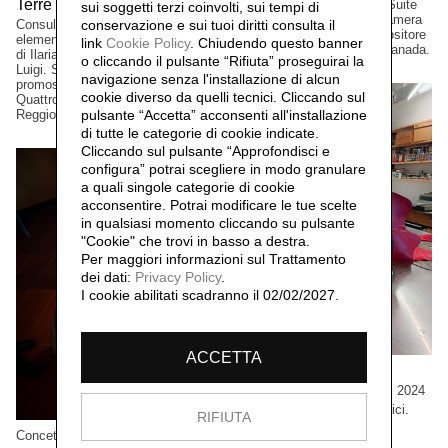
Terre Matildiche,
Edizione a tiratura limitata. Suite
2025
sui soggetti terzi coinvolti, sui tempi di
per vinile e CD musicale, Camera
conservazione e sui tuoi diritti consulta il
Consulenza e realizzazione
Lucida, del musicista/compositore
elementi installazione. Un progetto
link
Cookie Policy
.
Chiudendo questo banner
David Occhipinti, Toronto, Canada.
di Ilaria Turba, a cura di Daniele De
o cliccando il pulsante “Rifiuta” proseguirai la
Luigi. Sconfinamenti #2 Progetto
navigazione senza l'installazione di alcun
promosso dai Comuni di Albinea,
cookie diverso da quelli tecnici. Cliccando sul
Quattro Castella e Canossa,
pulsante “Accetta”
acconsenti all'installazione
Reggio Emilia, Italia.
di tutte le categorie di cookie indicate.
Cliccando sul pulsante “Approfondisci e
configura” potrai scegliere in modo granulare
a quali singole categorie di cookie
acconsentire. Potrai modificare le tue scelte
in qualsiasi momento cliccando su pulsante
"Cookie" che trovi in basso a destra.
Per maggiori informazioni sul Trattamento
dei dati:
Privacy Policy
.
I cookie abilitati scadranno il 02/02/2027.
ACCETTA
Cristian Boffelli
Come mostri, ritornano,
2024
Grandi formati, esemplari unici.
RIFIUTA
Collezione privata, Tokio,
Concetta Modica
Giappone.