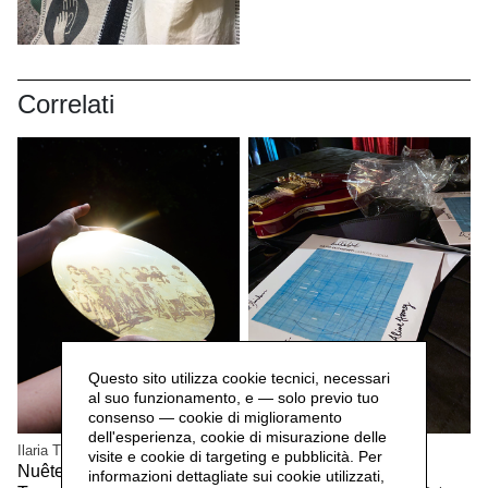
Correlati
Questo sito utilizza cookie tecnici, necessari
al suo funzionamento, e — solo previo tuo
consenso — cookie di miglioramento
dell'esperienza, cookie di misurazione delle
Ilaria Turba
Mascia Manunza
visite e cookie di targeting e pubblicità. Per
Nuêter – Costellazioni nelle
Camera Chiara,
2025
informazioni dettagliate sui cookie utilizzati,