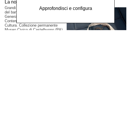
La notte di Sant'Anna,
2023
Grandi formati. Progetto vincitore
Approfondisci e configura
del bando PAC2021, Direzione
Generale Creatività
Contemporanea del Ministero della
Cultura. Collezione permanente
Museo Civico di Castelbuono (PA),
Italia.
Gianluca Arienti
XI Simposio Internazionale
di Arti Grafiche, Latgale,
2023
Artista selezionato. Mark Rotko Art
Centre, Daugavpils, Lettonia.
Nicolò Coronato