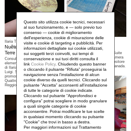
Questo sito utilizza cookie tecnici, necessari
al suo funzionamento, e — solo previo tuo
consenso — cookie di miglioramento
dell'esperienza, cookie di misurazione delle
Ilaria Turba
Mascia Manunza
visite e cookie di targeting e pubblicità. Per
Nuêter – Costellazioni nelle
Camera Chiara,
2025
informazioni dettagliate sui cookie utilizzati,
Terre Matildiche,
Edizione a tiratura limitata. Suite
2025
sui soggetti terzi coinvolti, sui tempi di
per vinile e CD musicale, Camera
conservazione e sui tuoi diritti consulta il
Consulenza e realizzazione
Lucida, del musicista/compositore
elementi installazione. Un progetto
link
Cookie Policy
.
Chiudendo questo banner
David Occhipinti, Toronto, Canada.
di Ilaria Turba, a cura di Daniele De
o cliccando il pulsante “Rifiuta” proseguirai la
Luigi. Sconfinamenti #2 Progetto
navigazione senza l'installazione di alcun
promosso dai Comuni di Albinea,
cookie diverso da quelli tecnici. Cliccando sul
Quattro Castella e Canossa,
pulsante “Accetta”
acconsenti all'installazione
Reggio Emilia, Italia.
di tutte le categorie di cookie indicate.
Cliccando sul pulsante “Approfondisci e
configura” potrai scegliere in modo granulare
a quali singole categorie di cookie
acconsentire. Potrai modificare le tue scelte
in qualsiasi momento cliccando su pulsante
"Cookie" che trovi in basso a destra.
Per maggiori informazioni sul Trattamento