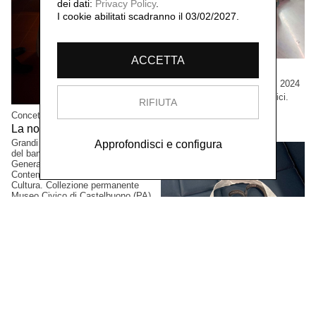
dei dati:
Privacy Policy
.
I cookie abilitati scadranno il 03/02/2027.
ACCETTA
Cristian Boffelli
Come mostri, ritornano,
2024
Grandi formati, esemplari unici.
RIFIUTA
Collezione privata, Tokio,
Concetta Modica
Giappone.
La notte di Sant'Anna,
2023
Grandi formati. Progetto vincitore
Approfondisci e configura
del bando PAC2021, Direzione
Generale Creatività
Contemporanea del Ministero della
Cultura. Collezione permanente
Museo Civico di Castelbuono (PA),
Italia.