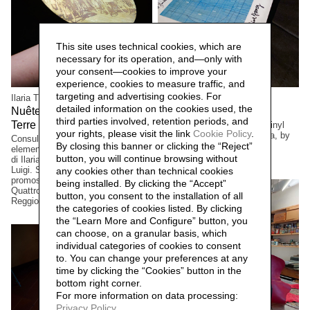
This site uses technical cookies, which are
necessary for its operation, and—only with
your consent—cookies to improve your
experience, cookies to measure traffic, and
targeting and advertising cookies. For
Ilaria Turba
Mascia Manunza
detailed information on the cookies used, the
Nuêter – Costellazioni nelle
Camera Chiara,
2025
third parties involved, retention periods, and
Terre Matildiche,
Limited edition. Suite for a vinyl
2025
your rights, please visit the link
Cookie Policy
.
and cd cover, Camera Lucida, by
Consulenza e realizzazione
By closing this banner or clicking the “Reject”
musician/composer David
elementi installazione. Un progetto
Occhipinti, Toronto, Canada
button, you will continue browsing without
di Ilaria Turba, a cura di Daniele De
Luigi. Sconfinamenti #2 Progetto
any cookies other than technical cookies
promosso dai Comuni di Albinea,
being installed. By clicking the “Accept”
Quattro Castella e Canossa,
button, you consent to the installation of all
Reggio Emilia, Italia.
the categories of cookies listed. By clicking
the “Learn More and Configure” button, you
can choose, on a granular basis, which
individual categories of cookies to consent
to. You can change your preferences at any
time by clicking the “Cookies” button in the
bottom right corner.
For more information on data processing:
Privacy Policy
.