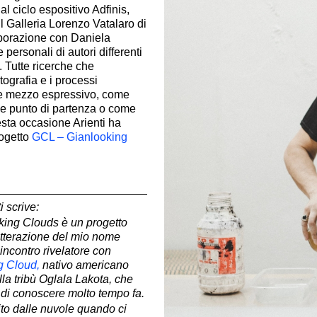
al ciclo espositivo Adfinis,
l Galleria Lorenzo Vatalaro di
aborazione con Daniela
personali di autori differenti
. Tutte ricerche che
tografia e i processi
me mezzo espressivo, come
e punto di partenza o come
sta occasione Arienti ha
rogetto
GCL – Gianlooking
i scrive:
ing Clouds è un progetto
litterazione del mio nome
’incontro rivelatore con
g Cloud
,
nativo americano
la tribù Oglala Lakota, che
di conoscere molto tempo fa.
to dalle nuvole quando ci