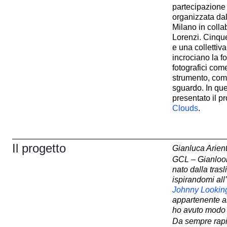
partecipazione 
organizzata dal
Milano in coll
Lorenzi. Cinque 
e una collettiva
incrociano la fo
fotografici co
strumento, com
sguardo. In que
presentato il p
Clouds
.
Il progetto
Gianluca Arient
GCL – Gianlook
nato dalla tras
ispirandomi all
Johnny Lookin
appartenente al
ho avuto modo 
Da sempre rapi