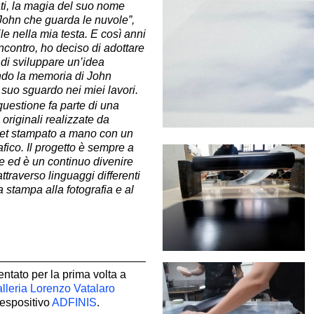
ti, la magia del suo nome
John che guarda le nuvole”,
le nella mia testa. E così anni
ncontro, ho deciso di adottare
di sviluppare un’idea
ndo la memoria di John
suo sguardo nei miei lavori.
uestione fa parte di una
 originali realizzate da
fset stampato a mano con un
afico. Il progetto è sempre a
e ed è un continuo divenire
ttraverso linguaggi differenti
 stampa alla fotografia e al
entato per la prima volta a
lleria Lorenzo Vatalaro
 espositivo
ADFINIS
.