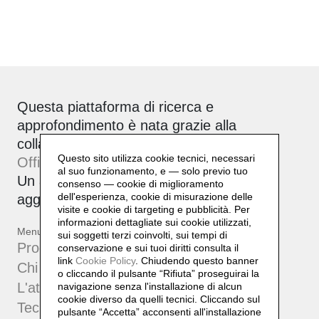
Questa piattaforma di ricerca e
approfondimento è nata grazie alla
collaborazione tra Daniela Lorenzi e
Questo sito utilizza cookie tecnici, necessari
Officinebit.ch
.
al suo funzionamento, e — solo previo tuo
Un archivio attivo, corale e sempre in
consenso — cookie di miglioramento
dell'esperienza, cookie di misurazione delle
aggiornamento.
visite e cookie di targeting e pubblicità. Per
informazioni dettagliate sui cookie utilizzati,
Menu
sui soggetti terzi coinvolti, sui tempi di
Progetti
conservazione e sui tuoi diritti consulta il
link
Cookie Policy
.
Chiudendo questo banner
Chi sono
o cliccando il pulsante “Rifiuta” proseguirai la
L'atelier
navigazione senza l'installazione di alcun
cookie diverso da quelli tecnici. Cliccando sul
Tecniche
pulsante “Accetta”
acconsenti all'installazione