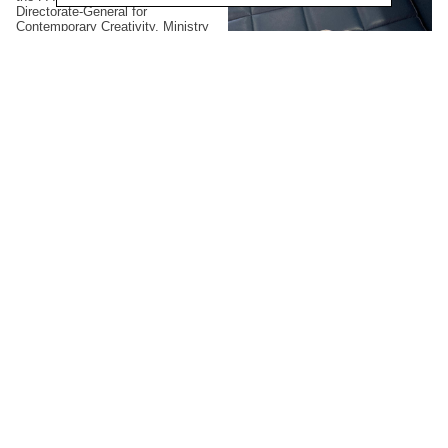
Directorate-General for
Contemporary Creativity, Ministry
of Culture. Permanent collection of
the Civic Museum of Castelbuono
(PA), Italy.
Gianluca Arienti
XI International Latgale
Graphic Arts Symposium,
2023
Selected Artist. Mark Rotko Art
Centre, Daugavpils, Latvia.
Nicolò Coronato
Cronaca Rotta,
2022
Realizzazione e stampa. Progetto
di residenza UVA artist-in-