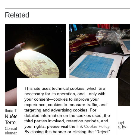
Related
This site uses technical cookies, which are
necessary for its operation, and—only with
your consent—cookies to improve your
experience, cookies to measure traffic, and
targeting and advertising cookies. For
Ilaria Turba
Mascia Manunza
detailed information on the cookies used, the
Nuêter – Costellazioni nelle
Camera Chiara,
2025
third parties involved, retention periods, and
Terre Matildiche,
Limited edition. Suite for a vinyl
2025
your rights, please visit the link
Cookie Policy
.
and cd cover, Camera Lucida, by
Consulenza e realizzazione
By closing this banner or clicking the “Reject”
musician/composer David
elementi installazione. Un progetto