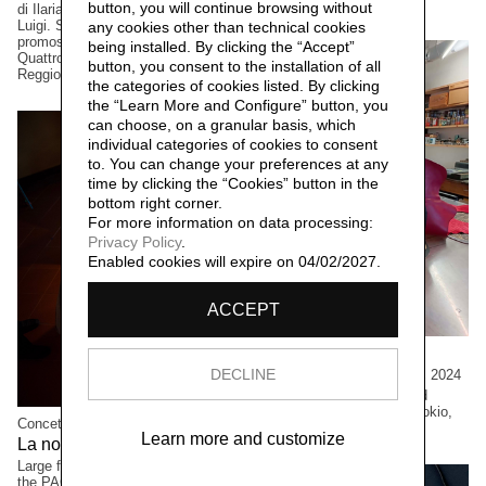
Occhipinti, Toronto, Canada
button, you will continue browsing without
di Ilaria Turba, a cura di Daniele De
Luigi. Sconfinamenti #2 Progetto
any cookies other than technical cookies
promosso dai Comuni di Albinea,
being installed. By clicking the “Accept”
Quattro Castella e Canossa,
button, you consent to the installation of all
Reggio Emilia, Italia.
the categories of cookies listed. By clicking
the “Learn More and Configure” button, you
can choose, on a granular basis, which
individual categories of cookies to consent
to. You can change your preferences at any
time by clicking the “Cookies” button in the
bottom right corner.
For more information on data processing:
Privacy Policy
.
Enabled cookies will expire on 04/02/2027.
ACCEPT
Cristian Boffelli
Come mostri, ritornano,
DECLINE
2024
Large formats, One-of-a kind
copies. Private collection, Tokio,
Concetta Modica
Japan
Learn more and customize
La notte di Sant'Anna,
2023
Large formats. Winning project of
the PAC2021 call for proposals,