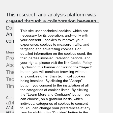
This research and analysis platform was
created through a collaboration between
Daniela Lorenzi and
Officinebit.ch
.
This site uses technical cookies, which are
An active, collaborative archive that is
necessary for its operation, and—only with
your consent—cookies to improve your
constantly being updated.
experience, cookies to measure traffic, and
targeting and advertising cookies. For
Menu
detailed information on the cookies used, the
Projects
third parties involved, retention periods, and
your rights, please visit the link
Cookie Policy
.
About
By closing this banner or clicking the “Reject”
The Atelier
button, you will continue browsing without
any cookies other than technical cookies
Techniques
being installed. By clicking the “Accept”
button, you consent to the installation of all
Timeline
the categories of cookies listed. By clicking
the “Learn More and Configure” button, you
Contatti
can choose, on a granular basis, which
a14@a14.br.com
individual categories of cookies to consent
A14, Daniela Lorenzi
to. You can change your preferences at any
via Arcivescovo Romilli, 15
time by clicking the “Cookies” button in the