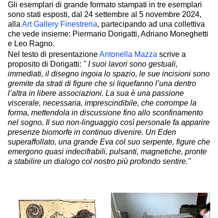
Gli esemplari di grande formato stampati in tre esemplari
sono stati esposti, dal 24 settembre al 5 novembre 2024,
alla
Art Gallery Finestreria
, partecipando ad una collettiva
che vede insieme: Piermario Dorigatti, Adriano Moneghetti
e Leo Ragno.
Nel testo di presentazione
Antonella Mazza
scrive a
proposito di Dorigatti:
" I suoi lavori sono gestuali,
immediati, il disegno ingoia lo spazio, le sue incisioni sono
gremite da strati di figure che si liquefanno l’una dentro
l’altra in libere associazioni. La sua è una passione
viscerale, necessaria, imprescindibile, che corrompe la
forma, mettendola in discussione fino allo sconfinamento
nel sogno. Il suo non-linguaggio così personale fa apparire
presenze biomorfe in continuo divenire. Un Eden
superaffollato, una grande Eva col suo serpente, figure che
emergono quasi indecifrabili, pulsanti, magnetiche, pronte
a stabilire un dialogo col nostro più profondo sentire."