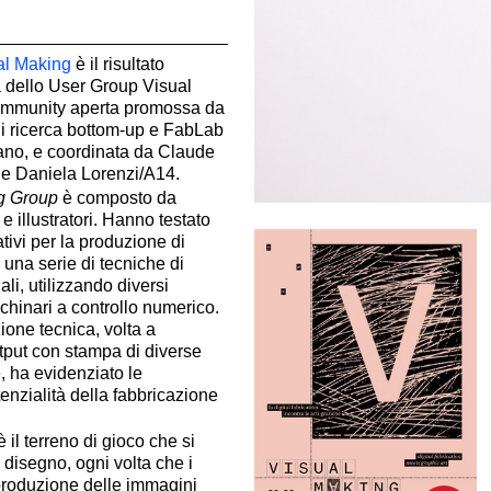
al Making
è il risultato
a dello User Group Visual
ommunity aperta promossa da
i ricerca bottom-up e FabLab
ano, e coordinata da Claude
 e Daniela Lorenzi/A14.
g Group
è composto da
i e illustratori. Hanno testato
tivi per la produzione di
 una serie di tecniche di
li, utilizzando diversi
chinari a controllo numerico.
one tecnica, volta a
utput con stampa di diverse
e, ha evidenziato le
tenzialità della fabbricazione
 il terreno di gioco che si
l disegno, ogni volta che i
)produzione delle immagini