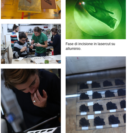
Fase di incisione in lasercut su
alluminio.