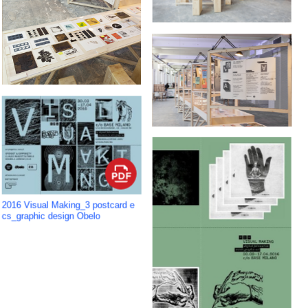
2016 Visual Making_3 postcard e
cs_graphic design Obelo