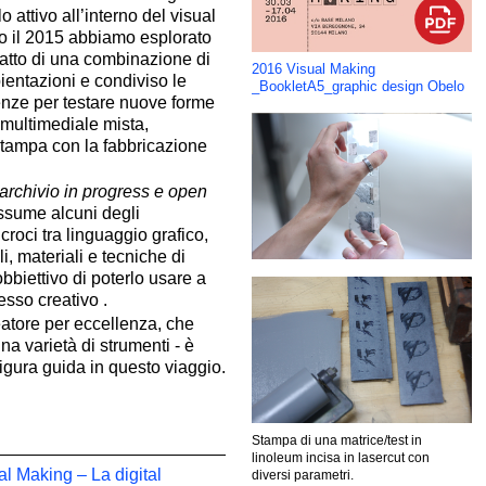
 attivo all’interno del visual
to il 2015 abbiamo esplorato
atto di una combinazione di
2016 Visual Making
ientazioni e condiviso le
_BookletA5_graphic design Obelo
nze per testare nuove forme
 multimediale mista,
stampa con la fabbricazione
archivio in progress e open
assume alcuni degli
croci tra linguaggio grafico,
li, materiali e tecniche di
bbiettivo di poterlo usare a
esso creativo .
eatore per eccellenza, che
na varietà di strumenti - è
figura guida in questo viaggio.
Stampa di una matrice/test in
linoleum incisa in lasercut con
al Making – La digital
diversi parametri.