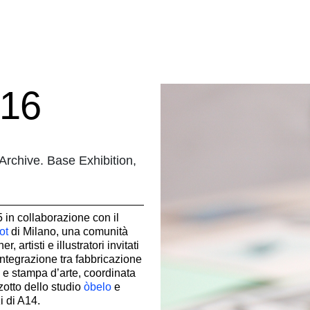
016
 Archive. Base Exhibition,
in collaborazione con il
ot
di Milano, una comunità
r, artisti e illustratori invitati
'integrazione tra fabbricazione
ca e stampa d’arte, coordinata
otto dello studio
òbelo
e
i di A14.