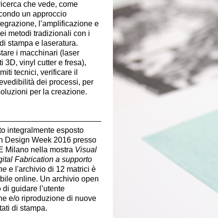
 ricerca che vede, come
econdo un approccio
ntegrazione, l’amplificazione e
ei metodi tradizionali con i
di stampa e laseratura.
stare i macchinari (laser
i 3D, vinyl cutter e fresa),
miti tecnici, verificare il
vedibilità dei processi, per
oluzioni per la creazione.
tato integralmente esposto
an Design Week 2016 presso
 Milano nella mostra
Visual
ital Fabrication a supporto
che
e l'archivio di 12 matrici è
abile online. Un archivio open
 di guidare l’utente
ne e/o riproduzione di nuove
tati di stampa.