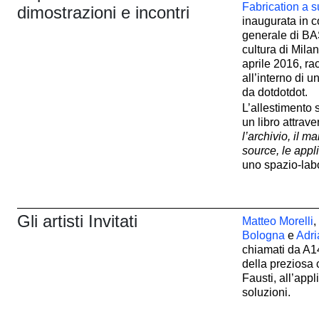
Fabrication a s
dimostrazioni e incontri
inaugurata in c
generale di BA
cultura di Milan
aprile 2016, rac
all’interno di 
da dotdotdot.
L’allestimento 
un libro attraver
l’archivio, il m
source, le appli
uno spazio-labo
Gli artisti Invitati
Matteo Morelli
,
Bologna
e
Adri
chiamati da A14
della preziosa 
Fausti, all’app
soluzioni.