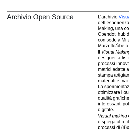
Archivio Open Source
L’archivio
Visu
dell’esperienz
Making, una c
Opendot, hub d
con sede a Mil
Marzotto/òbelo
Il
Visual Makin
designer, artist
processi innova
matrici adatte a
stampa artigiana
materiali e mac
La sperimentazi
ottimizzare l’o
qualità grafich
interessanti po
digitale.
Visual making
è
dispiega oltre i
processi di (ri