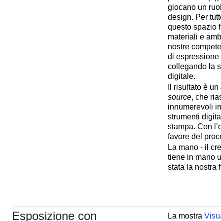
giocano un ruolo
design. Per tut
questo spazio f
materiali e amb
nostre compete
di espressione
collegando la 
digitale.
Il risultato è un
source
, che ri
innumerevoli in
strumenti digita
stampa. Con l’o
favore del proc
La mano - il cr
tiene in mano u
stata la nostra 
Esposizione con
La mostra
Visu