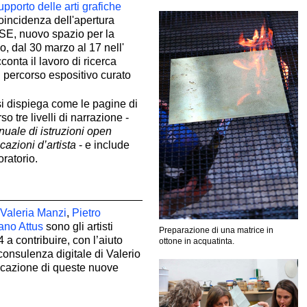
upporto delle arti grafiche
oincidenza dell'apertura
SE, nuovo spazio per la
o, dal 30 marzo al 17 nell'
conta il lavoro di ricerca
un percorso espositivo curato
si dispiega come le pagine di
so tre livelli di narrazione -
anuale di istruzioni open
cazioni d’artista
- e include
ratorio.
Valeria Manzi
,
Pietro
ano Attus
sono gli artisti
Preparazione di una matrice in
 a contribuire, con l’aiuto
ottone in acquatinta.
consulenza digitale di Valerio
licazione di queste nuove