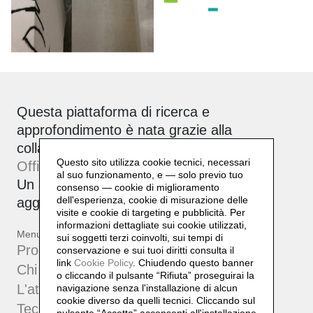
Questa piattaforma di ricerca e
approfondimento è nata grazie alla
collaborazione tra Daniela Lorenzi e
Questo sito utilizza cookie tecnici, necessari
Officinebit.ch
.
al suo funzionamento, e — solo previo tuo
Un archivio attivo, corale e sempre in
consenso — cookie di miglioramento
dell'esperienza, cookie di misurazione delle
aggiornamento.
visite e cookie di targeting e pubblicità. Per
informazioni dettagliate sui cookie utilizzati,
Menu
sui soggetti terzi coinvolti, sui tempi di
Progetti
conservazione e sui tuoi diritti consulta il
link
Cookie Policy
.
Chiudendo questo banner
Chi sono
o cliccando il pulsante “Rifiuta” proseguirai la
L'atelier
navigazione senza l'installazione di alcun
cookie diverso da quelli tecnici. Cliccando sul
Tecniche