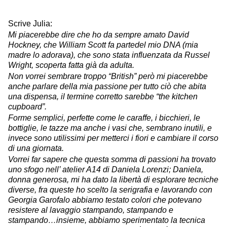
Scrive Julia:
Mi piacerebbe dire che ho da sempre amato David
Hockney, che William Scott fa partedel mio DNA (mia
madre lo adorava), che sono stata influenzata da Russel
Wright, scoperta fatta già da adulta.
Non vorrei sembrare troppo “British” però mi piacerebbe
anche parlare della mia passione per tutto ciò che abita
una dispensa, il termine corretto sarebbe “the kitchen
cupboard”.
Forme semplici, perfette come le caraffe, i bicchieri, le
bottiglie, le tazze ma anche i vasi che, sembrano inutili, e
invece sono utilissimi per metterci i fiori e cambiare il corso
di una giornata.
Vorrei far sapere che questa somma di passioni ha trovato
uno sfogo nell’ atelier A14 di Daniela Lorenzi; Daniela,
donna generosa, mi ha dato la libertà di esplorare tecniche
diverse, fra queste ho scelto la serigrafia e lavorando con
Georgia Garofalo abbiamo testato colori che potevano
resistere al lavaggio stampando, stampando e
stampando…insieme, abbiamo sperimentato la tecnica