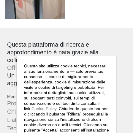
Questa piattaforma di ricerca e
approfondimento è nata grazie alla
collaborazione tra Daniela Lorenzi e
Questo sito utilizza cookie tecnici, necessari
Officinebit.ch
.
al suo funzionamento, e — solo previo tuo
Un archivio attivo, corale e sempre in
consenso — cookie di miglioramento
dell'esperienza, cookie di misurazione delle
aggiornamento.
visite e cookie di targeting e pubblicità. Per
informazioni dettagliate sui cookie utilizzati,
Menu
sui soggetti terzi coinvolti, sui tempi di
Progetti
conservazione e sui tuoi diritti consulta il
link
Cookie Policy
.
Chiudendo questo banner
Chi sono
o cliccando il pulsante “Rifiuta” proseguirai la
L'atelier
navigazione senza l'installazione di alcun
cookie diverso da quelli tecnici. Cliccando sul
Tecniche
pulsante “Accetta”
acconsenti all'installazione