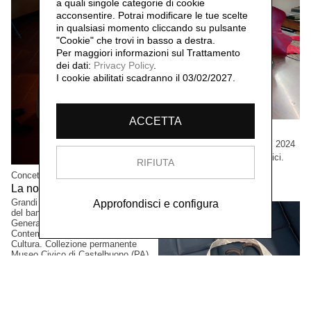
a quali singole categorie di cookie
acconsentire. Potrai modificare le tue scelte
in qualsiasi momento cliccando su pulsante
"Cookie" che trovi in basso a destra.
Per maggiori informazioni sul Trattamento
dei dati:
Privacy Policy
.
I cookie abilitati scadranno il 03/02/2027.
ACCETTA
Cristian Boffelli
Come mostri, ritornano,
2024
Grandi formati, esemplari unici.
RIFIUTA
Collezione privata, Tokio,
Concetta Modica
Giappone.
La notte di Sant'Anna,
2023
Grandi formati. Progetto vincitore
Approfondisci e configura
del bando PAC2021, Direzione
Generale Creatività
Contemporanea del Ministero della
Cultura. Collezione permanente
Museo Civico di Castelbuono (PA),
Italia.