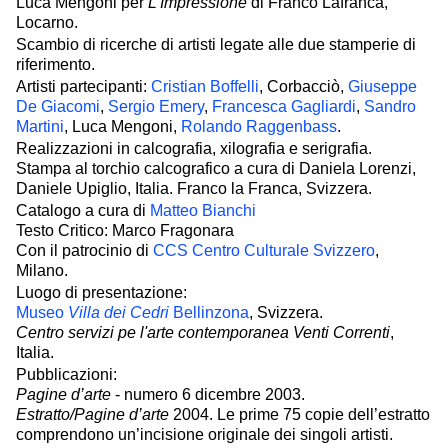
Luca Mengoni per
L’Impressione
di Franco Lafranca,
Locarno.
Scambio di ricerche di artisti legate alle due stamperie di
riferimento.
Artisti partecipanti:
Cristian Boffelli
, Corbacciò,
Giuseppe
De Giacomi
,
Sergio Emery
,
Francesca Gagliardi
,
Sandro
Martini
, Luca Mengoni,
Rolando Raggenbass
.
Realizzazioni in calcografia, xilografia e serigrafia.
Stampa al torchio calcografico a cura di Daniela Lorenzi,
Daniele Upiglio, Italia. Franco la Franca, Svizzera.
Catalogo a cura di
Matteo Bianchi
Testo Critico: Marco Fragonara
Con il patrocinio di
CCS Centro Culturale Svizzero
,
Milano.
Luogo di presentazione:
Museo
Villa dei Cedri
Bellinzona
, Svizzera.
Centro servizi pe l'arte contemporanea Venti Correnti
,
Italia.
Pubblicazioni:
Pagine d’arte
- numero 6 dicembre 2003.
Estratto/Pagine d’arte
2004. Le prime 75 copie dell’estratto
comprendono un’incisione originale dei singoli artisti.