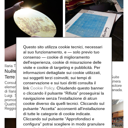
Questo sito utilizza cookie tecnici, necessari
al suo funzionamento, e — solo previo tuo
consenso — cookie di miglioramento
dell'esperienza, cookie di misurazione delle
Ilaria Turba
Mascia Manunza
visite e cookie di targeting e pubblicità. Per
Nuêter – Costellazioni nelle
Camera Chiara,
2025
informazioni dettagliate sui cookie utilizzati,
Terre Matildiche,
Edizione a tiratura limitata. Suite
2025
sui soggetti terzi coinvolti, sui tempi di
per vinile e CD musicale, Camera
Consulenza e realizzazione
conservazione e sui tuoi diritti consulta il
Lucida, del musicista/compositore
elementi installazione. Un progetto
link
Cookie Policy
.
Chiudendo questo banner
David Occhipinti, Toronto, Canada.
di Ilaria Turba, a cura di Daniele De
o cliccando il pulsante “Rifiuta” proseguirai la
Luigi. Sconfinamenti #2 Progetto
navigazione senza l'installazione di alcun
promosso dai Comuni di Albinea,
cookie diverso da quelli tecnici. Cliccando sul
Quattro Castella e Canossa,
Reggio Emilia, Italia.
pulsante “Accetta”
acconsenti all'installazione
di tutte le categorie di cookie indicate.
Cliccando sul pulsante “Approfondisci e
configura” potrai scegliere in modo granulare