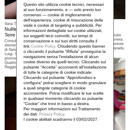
Questo sito utilizza cookie tecnici, necessari
al suo funzionamento, e — solo previo tuo
consenso — cookie di miglioramento
dell'esperienza, cookie di misurazione delle
Ilaria Turba
Mascia Manunza
visite e cookie di targeting e pubblicità. Per
Nuêter – Costellazioni nelle
Camera Chiara,
2025
informazioni dettagliate sui cookie utilizzati,
Terre Matildiche,
Edizione a tiratura limitata. Suite
2025
sui soggetti terzi coinvolti, sui tempi di
per vinile e CD musicale, Camera
Consulenza e realizzazione
conservazione e sui tuoi diritti consulta il
Lucida, del musicista/compositore
elementi installazione. Un progetto
link
Cookie Policy
.
Chiudendo questo banner
David Occhipinti, Toronto, Canada.
di Ilaria Turba, a cura di Daniele De
o cliccando il pulsante “Rifiuta” proseguirai la
Luigi. Sconfinamenti #2 Progetto
navigazione senza l'installazione di alcun
promosso dai Comuni di Albinea,
cookie diverso da quelli tecnici. Cliccando sul
Quattro Castella e Canossa,
Reggio Emilia, Italia.
pulsante “Accetta”
acconsenti all'installazione
di tutte le categorie di cookie indicate.
Cliccando sul pulsante “Approfondisci e
configura” potrai scegliere in modo granulare
a quali singole categorie di cookie
acconsentire. Potrai modificare le tue scelte
in qualsiasi momento cliccando su pulsante
"Cookie" che trovi in basso a destra.
Per maggiori informazioni sul Trattamento
dei dati:
Privacy Policy
.
I cookie abilitati scadranno il 03/02/2027.