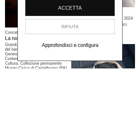
ACCETTA
Cristian Boffelli
Come mostri, ritornano,
2024
Grandi formati, esemplari unici.
RIFIUTA
Collezione privata, Tokio,
Concetta Modica
Giappone.
La notte di Sant'Anna,
2023
Grandi formati. Progetto vincitore
Approfondisci e configura
del bando PAC2021, Direzione
Generale Creatività
Contemporanea del Ministero della
Cultura. Collezione permanente
Museo Civico di Castelbuono (PA),
Italia.
Gianluca Arienti
XI Simposio Internazionale