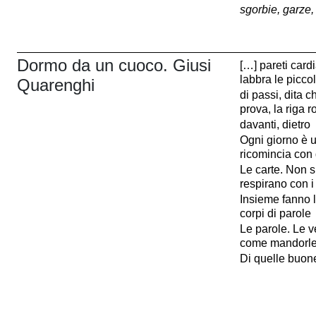
sgorbie, garze, 
Dormo da un cuoco. Giusi
[…] pareti car
labbra le piccol
Quarenghi
di passi, dita c
prova, la riga r
davanti, dietro
Ogni giorno è 
ricomincia con 
Le carte. Non s
respirano con i
Insieme fanno l’
corpi di parole
Le parole. Le ve
come mandorle
Di quelle buone