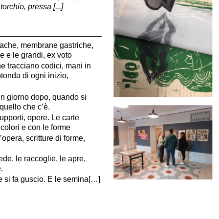
torchio, pressa [...]
diache, membrane gastriche,
e e le grandi, ex voto
he tracciano codici, mani in
otonda di ogni inizio,
un giorno dopo, quando si
quello che c’è.
upporti, opere. Le carte
 colori e con le forme
opera, scritture di forme,
de, le raccoglie, le apre,
.
 si fa guscio. E le semina[…]