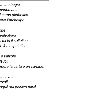
ianche bugie
e manomanie
di corpo alfabetico
ovo l’archetipo.
orie
vulvotipie
 mi fa il solletico
 forse ipotetico.
e e valvole
tevoli
ordoré la carta è un canapé.
rancevole
evoli
squé sul pelvico pavé.