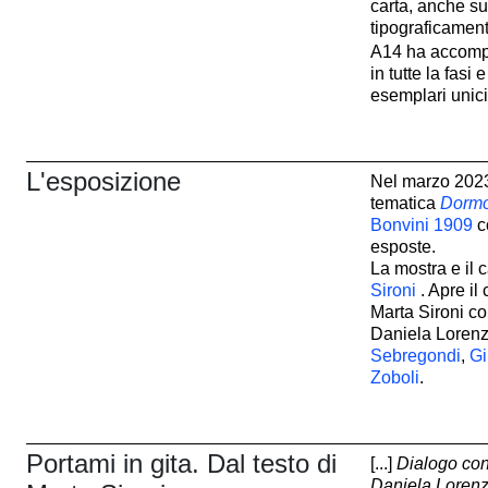
carta, anche su 
tipograficament
A14 ha accom
in tutte la fasi
esemplari unici 
L'esposizione
Nel marzo 2023
tematica
Dormo
Bonvini 1909
c
esposte.
La mostra e il 
Sironi
. Apre il
Marta Sironi c
Daniela Lorenzi
Sebregondi
,
Gi
Zoboli
.
Portami in gita. Dal testo di
[...]
Dialogo co
Daniela Lorenzi