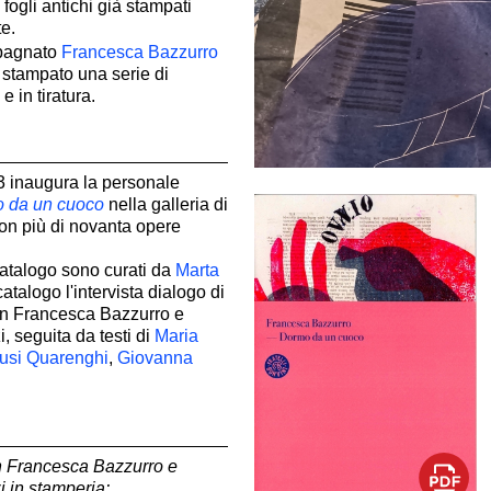
fogli antichi già stampati
e.
pagnato
Francesca Bazzurro
 e stampato una serie di
e in tiratura.
 inaugura la personale
 da un cuoco
nella galleria di
on più di novanta opere
catalogo sono curati da
Marta
 catalogo l'intervista dialogo di
on Francesca Bazzurro e
, seguita da testi di
Maria
usi Quarenghi
,
Giovanna
n Francesca Bazzurro e
 in stamperia: