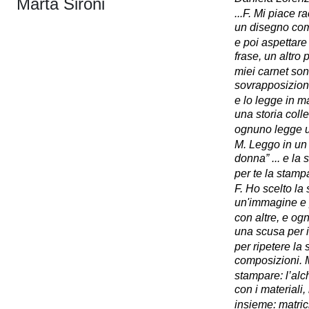
Marta Sironi
...F. Mi piace r
un disegno com
e poi aspettare
frase, un altro 
miei carnet son
sovrapposizioni.
e lo legge in 
una storia colle
ognuno legge u
M. Leggo in un 
donna” ... e la
per te la stamp
F. Ho scelto la
un'immagine e 
con altre, e ogn
una scusa per 
per ripetere la 
composizioni. M
stampare: l’alc
con i materiali, 
insieme: matrici,