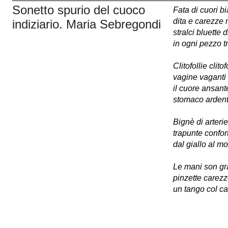
Sonetto spurio del cuoco
Fata di cuori b
dita e carezz
indiziario. Maria Sebregondi
stralci bluette 
in ogni pezzo tr
Clitofollie clitof
vagine vaganti 
il cuore ansante
stomaco ardente
Bignè di arteri
trapunte confor
dal giallo al m
Le mani son g
pinzette carezz
un tango col ca