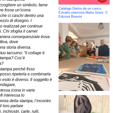
accogliere un simbolo, farne
Catalogo Dormo da un cuoco.
e fosse un’icona
Estratto intervista Marta Sironi. ©
 che ci caschi dentro una
Edizioni Bonvini
pezzo di disegno. I
o realizzati per continue
 Chi sfoglia il carnet
maniera consequenziale trova
ttiva, dove
na storia diversa.
tuo taccuino: “il collage è
 stampa? Cos’è
a?
 stampa perché fisso
posso ripeterla e combinarla
i esito è diverso. Il soggetto è
indagare,
stessa icona in varie
i interessa lo
himia della stampa, l’incontro
il loro parlare
 inchiostri, carte, rulli,