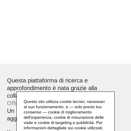
Questa piattaforma di ricerca e
approfondimento è nata grazie alla
collaborazione tra Daniela Lorenzi e
Questo sito utilizza cookie tecnici, necessari
Officinebit.ch
.
al suo funzionamento, e — solo previo tuo
Un archivio attivo, corale e sempre in
consenso — cookie di miglioramento
dell'esperienza, cookie di misurazione delle
aggiornamento.
visite e cookie di targeting e pubblicità. Per
informazioni dettagliate sui cookie utilizzati,