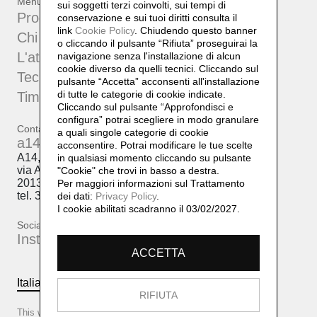
Menu
sui soggetti terzi coinvolti, sui tempi di
Progetti
conservazione e sui tuoi diritti consulta il
link
Cookie Policy
.
Chiudendo questo banner
Chi sono
o cliccando il pulsante “Rifiuta” proseguirai la
L'atelier
navigazione senza l'installazione di alcun
cookie diverso da quelli tecnici. Cliccando sul
Tecniche
pulsante “Accetta”
acconsenti all'installazione
di tutte le categorie di cookie indicate.
Timeline
Cliccando sul pulsante “Approfondisci e
configura” potrai scegliere in modo granulare
Contatti
a quali singole categorie di cookie
a14@a14.br.com
acconsentire. Potrai modificare le tue scelte
A14, Daniela Lorenzi
in qualsiasi momento cliccando su pulsante
via Arcivescovo Romilli, 15
"Cookie" che trovi in basso a destra.
20139 Milano
Per maggiori informazioni sul Trattamento
tel. 333 50 98 145
dei dati:
Privacy Policy
.
I cookie abilitati scadranno il 03/02/2027.
Social
Instagram
ACCETTA
Italiano
English
RIFIUTA
This website is based on