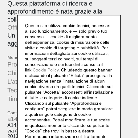
Questa piattaforma di ricerca e
approfondimento è nata grazie alla
collaborazione tra Daniela Lorenzi e
Questo sito utilizza cookie tecnici, necessari
Officinebit.ch
.
al suo funzionamento, e — solo previo tuo
Un archivio attivo, corale e sempre in
consenso — cookie di miglioramento
dell'esperienza, cookie di misurazione delle
aggiornamento.
visite e cookie di targeting e pubblicità. Per
informazioni dettagliate sui cookie utilizzati,
Menu
sui soggetti terzi coinvolti, sui tempi di
Progetti
conservazione e sui tuoi diritti consulta il
link
Cookie Policy
.
Chiudendo questo banner
Chi sono
o cliccando il pulsante “Rifiuta” proseguirai la
L'atelier
navigazione senza l'installazione di alcun
cookie diverso da quelli tecnici. Cliccando sul
Tecniche
pulsante “Accetta”
acconsenti all'installazione
di tutte le categorie di cookie indicate.
Timeline
Cliccando sul pulsante “Approfondisci e
configura” potrai scegliere in modo granulare
Contatti
a quali singole categorie di cookie
a14@a14.br.com
acconsentire. Potrai modificare le tue scelte
A14, Daniela Lorenzi
in qualsiasi momento cliccando su pulsante
via Arcivescovo Romilli, 15
"Cookie" che trovi in basso a destra.
20139 Milano
Per maggiori informazioni sul Trattamento