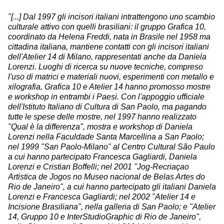
"[...] Dal 1997 gli incisori italiani intrattengono uno scambio
culturale attivo con quelli brasiliani: il gruppo Grafica 10,
coordinato da Helena Freddi, nata in Brasile nel 1958 ma
cittadina italiana, mantiene contatti con gli incisori italiani
dell'Atelier 14 di Milano, rappresentati anche da Daniela
Lorenzi. Luoghi di ricerca su nuove tecniche, compreso
l'uso di matrici e materiali nuovi, esperimenti con metallo e
xilografia, Grafica 10 e Atelier 14 hanno promosso mostre
e workshop in entrambi i Paesi. Con l'appoggio ufficiale
dell'Istituto Italiano di Cultura di San Paolo, ma pagando
tutte le spese delle mostre, nel 1997 hanno realizzato
"Qual è la differenza", mostra e workshop di Daniela
Lorenzi nella Faculdade Santa Marcellina a San Paolo;
nel 1999 "San Paolo-Milano" al Centro Cultural São Paulo
a cui hanno partecipato Francesca Gagliardi, Daniela
Lorenzi e Cristian Boffelli; nel 2001 "Jog-Recriaçao
Artistica de Jogos no Museo nacional de Belas Artes do
Rio de Janeiro", a cui hanno partecipato gli italiani Daniela
Lorenzi e Francesca Gagliardi; nel 2002 "Atelier 14 e
Incisione Brasiliana", nella galleria di San Paolo; e "Atelier
14, Gruppo 10 e InterStudioGraphic di Rio de Janeiro",