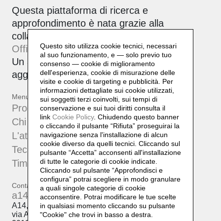
Questa piattaforma di ricerca e
approfondimento è nata grazie alla
collaborazione tra Daniela Lorenzi e
Questo sito utilizza cookie tecnici, necessari
Officinebit.ch
.
al suo funzionamento, e — solo previo tuo
Un archivio attivo, corale e sempre in
consenso — cookie di miglioramento
dell'esperienza, cookie di misurazione delle
aggiornamento.
visite e cookie di targeting e pubblicità. Per
informazioni dettagliate sui cookie utilizzati,
Menu
sui soggetti terzi coinvolti, sui tempi di
Progetti
conservazione e sui tuoi diritti consulta il
link
Cookie Policy
.
Chiudendo questo banner
Chi sono
o cliccando il pulsante “Rifiuta” proseguirai la
L'atelier
navigazione senza l'installazione di alcun
cookie diverso da quelli tecnici. Cliccando sul
Tecniche
pulsante “Accetta”
acconsenti all'installazione
di tutte le categorie di cookie indicate.
Timeline
Cliccando sul pulsante “Approfondisci e
configura” potrai scegliere in modo granulare
Contatti
a quali singole categorie di cookie
a14@a14.br.com
acconsentire. Potrai modificare le tue scelte
A14, Daniela Lorenzi
in qualsiasi momento cliccando su pulsante
via Arcivescovo Romilli, 15
"Cookie" che trovi in basso a destra.