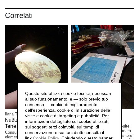
Correlati
Questo sito utilizza cookie tecnici, necessari
al suo funzionamento, e — solo previo tuo
consenso — cookie di miglioramento
dell'esperienza, cookie di misurazione delle
Ilaria Turba
Mascia Manunza
visite e cookie di targeting e pubblicità. Per
Nuêter – Costellazioni nelle
Camera Chiara,
2025
informazioni dettagliate sui cookie utilizzati,
Terre Matildiche,
Edizione a tiratura limitata. Suite
2025
sui soggetti terzi coinvolti, sui tempi di
per vinile e CD musicale, Camera
conservazione e sui tuoi diritti consulta il
Consulenza e realizzazione
Lucida, del musicista/compositore
elementi installazione. Un progetto
link
Cookie Policy
.
Chiudendo questo banner