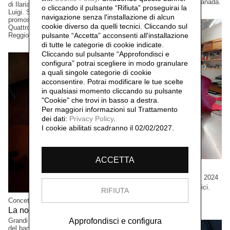
David Occhipinti, Toronto, Canada.
di Ilaria Turba, a cura di Daniele De
o cliccando il pulsante “Rifiuta” proseguirai la
Luigi. Sconfinamenti #2 Progetto
navigazione senza l'installazione di alcun
promosso dai Comuni di Albinea,
cookie diverso da quelli tecnici. Cliccando sul
Quattro Castella e Canossa,
pulsante “Accetta”
acconsenti all'installazione
Reggio Emilia, Italia.
di tutte le categorie di cookie indicate.
Cliccando sul pulsante “Approfondisci e
configura” potrai scegliere in modo granulare
a quali singole categorie di cookie
acconsentire. Potrai modificare le tue scelte
in qualsiasi momento cliccando su pulsante
"Cookie" che trovi in basso a destra.
Per maggiori informazioni sul Trattamento
dei dati:
Privacy Policy
.
I cookie abilitati scadranno il 02/02/2027.
ACCETTA
Cristian Boffelli
Come mostri, ritornano,
2024
Grandi formati, esemplari unici.
RIFIUTA
Collezione privata, Tokio,
Concetta Modica
Giappone.
La notte di Sant'Anna,
2023
Grandi formati. Progetto vincitore
Approfondisci e configura
del bando PAC2021, Direzione