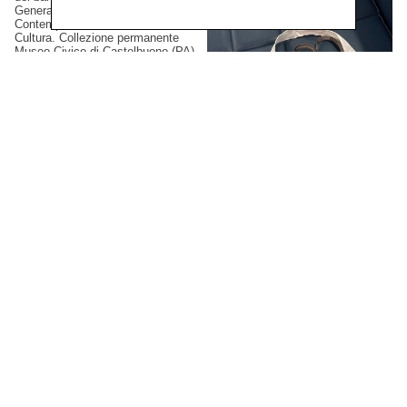
Generale Creatività
Contemporanea del Ministero della
Cultura. Collezione permanente
Museo Civico di Castelbuono (PA),
Italia.
Gianluca Arienti
XI Simposio Internazionale
di Arti Grafiche, Latgale,
2023
Artista selezionato. Mark Rotko Art
Centre, Daugavpils, Lettonia.
Nicolò Coronato
Cronaca Rotta,
2022
Realizzazione e stampa. Progetto
di residenza UVA artist-in-