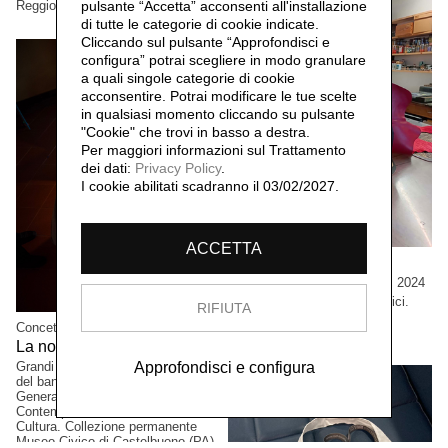
pulsante “Accetta”
acconsenti all'installazione
Reggio Emilia, Italia.
di tutte le categorie di cookie indicate.
Cliccando sul pulsante “Approfondisci e
configura” potrai scegliere in modo granulare
a quali singole categorie di cookie
acconsentire. Potrai modificare le tue scelte
in qualsiasi momento cliccando su pulsante
"Cookie" che trovi in basso a destra.
Per maggiori informazioni sul Trattamento
dei dati:
Privacy Policy
.
I cookie abilitati scadranno il 03/02/2027.
ACCETTA
Cristian Boffelli
Come mostri, ritornano,
2024
Grandi formati, esemplari unici.
RIFIUTA
Collezione privata, Tokio,
Concetta Modica
Giappone.
La notte di Sant'Anna,
2023
Grandi formati. Progetto vincitore
Approfondisci e configura
del bando PAC2021, Direzione
Generale Creatività
Contemporanea del Ministero della
Cultura. Collezione permanente
Museo Civico di Castelbuono (PA),