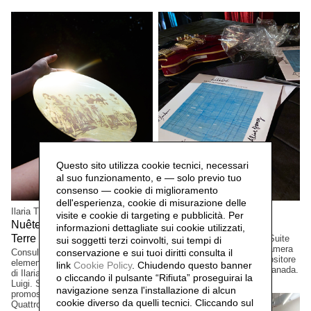
Questo sito utilizza cookie tecnici, necessari
al suo funzionamento, e — solo previo tuo
consenso — cookie di miglioramento
dell'esperienza, cookie di misurazione delle
Ilaria Turba
Mascia Manunza
visite e cookie di targeting e pubblicità. Per
Nuêter – Costellazioni nelle
Camera Chiara,
2025
informazioni dettagliate sui cookie utilizzati,
Terre Matildiche,
Edizione a tiratura limitata. Suite
2025
sui soggetti terzi coinvolti, sui tempi di
per vinile e CD musicale, Camera
conservazione e sui tuoi diritti consulta il
Consulenza e realizzazione
Lucida, del musicista/compositore
elementi installazione. Un progetto
link
Cookie Policy
.
Chiudendo questo banner
David Occhipinti, Toronto, Canada.
di Ilaria Turba, a cura di Daniele De
o cliccando il pulsante “Rifiuta” proseguirai la
Luigi. Sconfinamenti #2 Progetto
navigazione senza l'installazione di alcun
promosso dai Comuni di Albinea,
cookie diverso da quelli tecnici. Cliccando sul
Quattro Castella e Canossa,