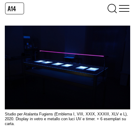
Studio per Atalanta Fugiens (Emblema I, VIII, XXIX, XXXIII, XLV e L),
2020. Display in vetro e metallo con luci UV e timer. + 6 esemplari su
carta.