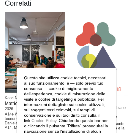
Correlati
Questo sito utilizza cookie tecnici, necessari
al suo funzionamento, e — solo previo tuo
consenso — cookie di miglioramento
dell'esperienza, cookie di misurazione delle
Kaori Miyayama e Cristian Boffelli
visite e cookie di targeting e pubblicità. Per
Matrice, confine e relazione,
informazioni dettagliate sui cookie utilizzati,
Daniela Lorenzi, Cristina Balbiano
2026
sui soggetti terzi coinvolti, sui tempi di
d'Aramengo
A14e Workshop serie di incontri
conservazione e sui tuoi diritti consulta il
Milano Graphic Art,
2018
teorici e pratici coordinati da
link
Cookie Policy
.
Chiudendo questo banner
Daniela Lorenzi con artist* ospit*.
Manifestazione pubblica. Incontri
o cliccando il pulsante “Rifiuta” proseguirai la
A14, Milano, Italia.
in atelier: A14 il libro d'artista e la
navigazione senza l'installazione di alcun
stampa d'arte