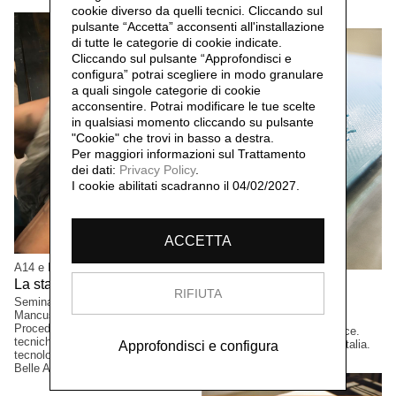
cookie diverso da quelli tecnici. Cliccando sul
pulsante “Accetta”
acconsenti all'installazione
di tutte le categorie di cookie indicate.
Cliccando sul pulsante “Approfondisci e
configura” potrai scegliere in modo granulare
a quali singole categorie di cookie
acconsentire. Potrai modificare le tue scelte
in qualsiasi momento cliccando su pulsante
"Cookie" che trovi in basso a destra.
Per maggiori informazioni sul Trattamento
dei dati:
Privacy Policy
.
I cookie abilitati scadranno il 04/02/2027.
ACCETTA
A14 e FabLab Bergamo
Opendot, òbelo, A14
La stampa per l'arte,
2017
RIFIUTA
Visual Making,
2016
Seminario a cura di Marco
Mancuso e Cinzia Benigni.
La digital fabrication e le arti
Procedimenti artigianali tra
grafiche. Archivio open source.
tecniche tradizionali e nuove
Esposizione Base, Milano, Italia.
Approfondisci e configura
tecnologie. Accademia Carrara di
Belle Arti Bergamo, Italia