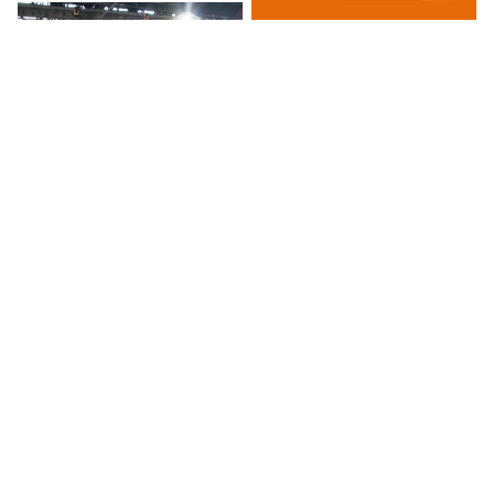
Daniela Lorenzi
Kaori Miyayama e Daniela Lorenzi
Oficinas de creatividade,
SP Estampa,
2012
2012
Esposizioni, incontri e conferenze
Laboratori di stampa d'arte.
dedicati alla stampa originale
Tecniche sperimentali. Corsi
d'arte. San Paolo, SP, Brasile.
regolari, SESC Pompeia, San
Paolo, SP, Brasile.