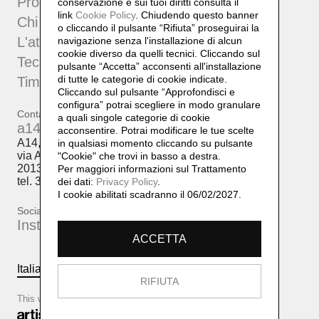
Progetti
conservazione e sui tuoi diritti consulta il
link
Cookie Policy
.
Chiudendo questo banner
Chi sono
o cliccando il pulsante “Rifiuta” proseguirai la
L'atelier
navigazione senza l'installazione di alcun
cookie diverso da quelli tecnici. Cliccando sul
Tecniche
pulsante “Accetta”
acconsenti all'installazione
di tutte le categorie di cookie indicate.
Timeline
Cliccando sul pulsante “Approfondisci e
configura” potrai scegliere in modo granulare
Contatti
a quali singole categorie di cookie
a14@a14.br.com
acconsentire. Potrai modificare le tue scelte
A14, Daniela Lorenzi
in qualsiasi momento cliccando su pulsante
via Arcivescovo Romilli, 15
"Cookie" che trovi in basso a destra.
20139 Milano
Per maggiori informazioni sul Trattamento
tel. 333 50 98 145
dei dati:
Privacy Policy
.
I cookie abilitati scadranno il 06/02/2027.
Social
Instagram
ACCETTA
Italiano
English
RIFIUTA
This website is based on