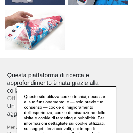
Questa piattaforma di ricerca e
approfondimento è nata grazie alla
collaborazione tra Daniela Lorenzi e
Questo sito utilizza cookie tecnici, necessari
Officinebit.ch
.
al suo funzionamento, e — solo previo tuo
Un archivio attivo, corale e sempre in
consenso — cookie di miglioramento
dell'esperienza, cookie di misurazione delle
aggiornamento.
visite e cookie di targeting e pubblicità. Per
informazioni dettagliate sui cookie utilizzati,
Menu
sui soggetti terzi coinvolti, sui tempi di