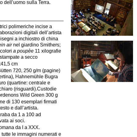
io dell’uomo sulla Terra.
rici polimeriche incise a
aborazioni digitali dell’artista
disegni a inchiostro di china
in air
nel giardino Smithers;
colori
a poupèe
11 xilografie
o stampate a secco
x41,5 cm
Bütten 720, 250 g/m (pagine)
ertina), Hahnemühle Bugra
ro (quartine: centrale e
 chiaro (risguardi).Custodie
Cordenons Wild Green 300 g
one di 130 esemplari firmati
esto e dall’artista.
raba da 1 a 100 ad
ata ai soci.
omana da I a XXX.
 tutte le immagini numerati e