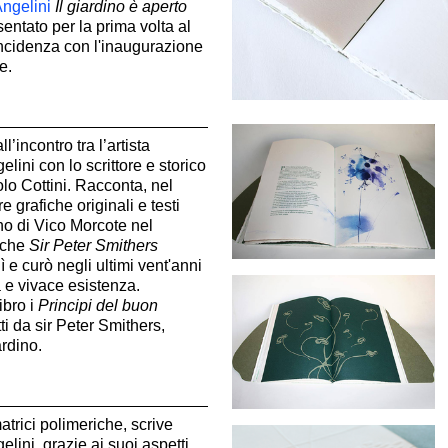
ngelini
Il giardino è aperto
sentato per la prima volta al
incidenza con l'inaugurazione
e.
ll’incontro tra l’artista
lini con lo scrittore e storico
olo Cottini. Racconta, nel
e grafiche originali e testi
dino di Vico Morcote nel
 che
Sir Peter Smithers
ì e curò negli ultimi vent'anni
 e vivace esistenza.
ibro i
Principi del buon
tti da sir Peter Smithers,
ardino.
atrici polimeriche, scrive
lini, grazie ai suoi aspetti