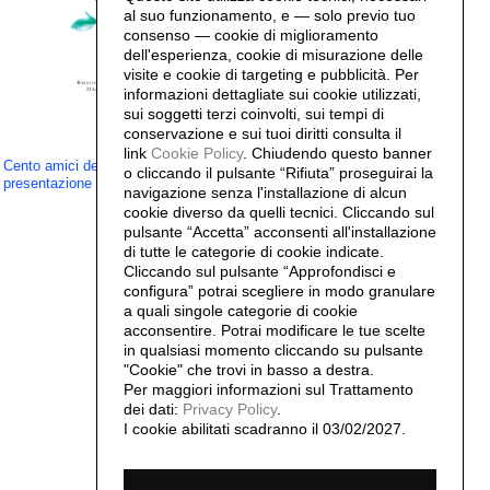
al suo funzionamento, e — solo previo tuo
consenso — cookie di miglioramento
dell'esperienza, cookie di misurazione delle
visite e cookie di targeting e pubblicità. Per
informazioni dettagliate sui cookie utilizzati,
sui soggetti terzi coinvolti, sui tempi di
conservazione e sui tuoi diritti consulta il
link
Cookie Policy
.
Chiudendo questo banner
Cento amici del libro
o cliccando il pulsante “Rifiuta” proseguirai la
presentazione
navigazione senza l'installazione di alcun
cookie diverso da quelli tecnici. Cliccando sul
pulsante “Accetta”
acconsenti all'installazione
di tutte le categorie di cookie indicate.
Cliccando sul pulsante “Approfondisci e
configura” potrai scegliere in modo granulare
a quali singole categorie di cookie
acconsentire. Potrai modificare le tue scelte
in qualsiasi momento cliccando su pulsante
"Cookie" che trovi in basso a destra.
Per maggiori informazioni sul Trattamento
dei dati:
Privacy Policy
.
I cookie abilitati scadranno il 03/02/2027.