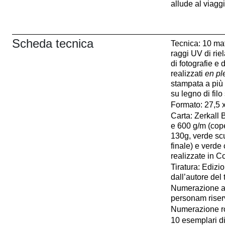
allude al viagg
Scheda tecnica
Tecnica: 10 mat
raggi UV di riel
di fotografie e 
realizzati
en ple
stampata a più 
su legno di fil
Formato: 27,5 
Carta: Zerkall 
e 600 g/m (cop
130g, verde scu
finale) e verde
realizzate in 
Tiratura: Edizi
dall’autore del t
Numerazione a
personam riserv
Numerazione r
10 esemplari di