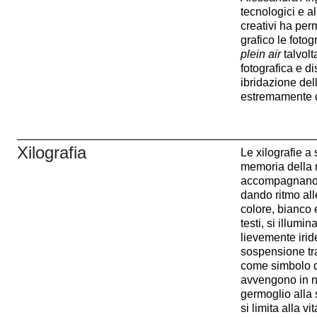
tecnologici e 
creativi ha per
grafico le fotog
plein air
talvol
fotografica e d
ibridazione del
estremamente c
Xilografia
Le xilografie 
memoria della m
accompagnano tu
dando ritmo alle
colore, bianco 
testi, si illumi
lievemente irid
sospensione tra
come simbolo d
avvengono in na
germoglio alla 
si limita alla v