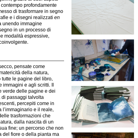
al contempo profondamente
messo di trasformare in segno
rafie e i disegni realizzati
en
ta unendo immagine
isegno in un processo di
le modalità espressive,
oinvolgente.
a secco, pensate come
atericità della natura,
tte le pagine del libro,
 immagini e agli scritti. Il
e verde delle pagine e dei
na di passaggi talvolta
escenti, percepiti come in
 l’immaginario e il reale,
elle trasformazioni che
tura, dalla nascita di un
sua fine; un percorso che non
ita del fiore o della pianta ma