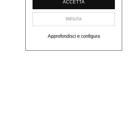
ACCETTA
RIFIUTA
Approfondisci e configura
Contatti
a14@a14.br.com
A14, Daniela Lorenzi
via Arcivescovo Romilli, 15
20139 Milano
tel. 333 50 98 145