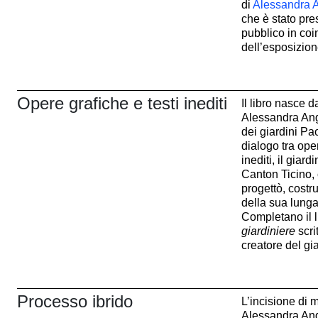
di
Alessandra A
che è stato pre
pubblico in co
dell’esposizion
Opere grafiche e testi inediti
Il libro nasce da
Alessandra Ange
dei giardini Pa
dialogo tra oper
inediti, il giar
Canton Ticino,
progettò, costru
della sua lunga
Completano il l
giardiniere
scri
creatore del gi
Processo ibrido
L’incisione di m
Alessandra Ange