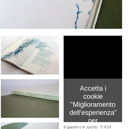
Accetta i
cookie
"Miglioramento
dell’esperienza"
per
Il giardino è aperto. © A14
visualizzare il