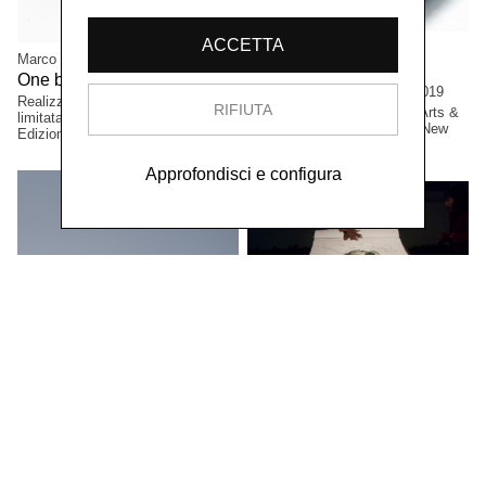
ACCETTA
Carlotta Origoni
Marco D'Anna
Object/Subject – about
One belt one road,
2020
representing women,
2019
Realizzazione Edizione a tiratura
RIFIUTA
Edizione a tiratura limitata. Arts &
limitata. Artphilein Fondation,
Innovation Center, Millville, New
Edizioni, Lugano, Svizzera.
Jersey, USA.
Approfondisci e configura