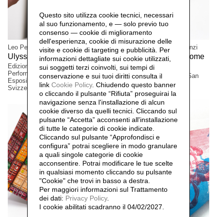
Questo sito utilizza cookie tecnici, necessari
al suo funzionamento, e — solo previo tuo
consenso — cookie di miglioramento
dell'esperienza, cookie di misurazione delle
Leo Pellegatta, Nicol Faer
Julia Binfield & Daniela Lorenzi
visite e cookie di targeting e pubblicità. Per
Ulysses,
Survive thrive & have some
2021 2022
informazioni dettagliate sui cookie utilizzati,
fun!,
Edizioni a tiratura limitata.
2021
sui soggetti terzi coinvolti, sui tempi di
Performance. Installazione sonora.
conservazione e sui tuoi diritti consulta il
Edizione a tiratura limitata, San
Esposizioni: Spazio Choisi 01,
Silvestro 2020/2021.
link
Cookie Policy
.
Chiudendo questo banner
Svizzera. IIC e CCI, Parigi.
o cliccando il pulsante “Rifiuta” proseguirai la
navigazione senza l'installazione di alcun
cookie diverso da quelli tecnici. Cliccando sul
pulsante “Accetta”
acconsenti all'installazione
di tutte le categorie di cookie indicate.
Cliccando sul pulsante “Approfondisci e
configura” potrai scegliere in modo granulare
a quali singole categorie di cookie
acconsentire. Potrai modificare le tue scelte
in qualsiasi momento cliccando su pulsante
"Cookie" che trovi in basso a destra.
Per maggiori informazioni sul Trattamento
dei dati:
Privacy Policy
.
I cookie abilitati scadranno il 04/02/2027.