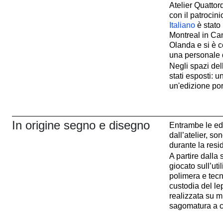
Atelier Quattor
con il patrocinio
Italiano
è stato
Montreal in Ca
Olanda e si è c
una personale de
Negli spazi del
stati esposti: un
un'edizione port
In origine segno e disegno
Entrambe le ediz
dall’atelier, so
durante la resid
A partire dalla s
giocato sull’uti
polimera e tecn
custodia del le
realizzata su m
sagomatura a ca