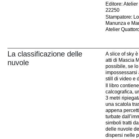
Editore: Atelier
22250
Stampatore: Lo
Manunza e Mari
Atelier Quattor
La classificazione delle
A slice of sky è
atti di Mascia
nuvole
possibile, se lo
impossessarsi 
still di video e
Il libro contien
calcografica, un
3 metri ripiegat
una scatola tra
appena percetti
turbate dall’imm
simboli tratti d
delle nuvole deg
dispersi nelle 