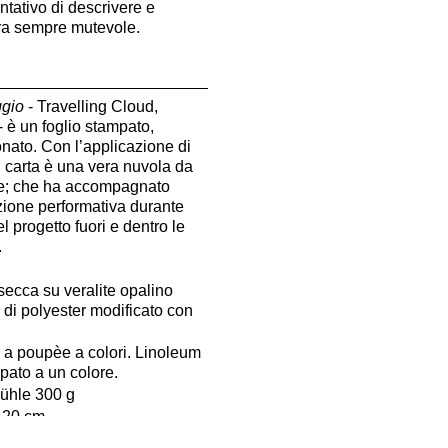
ntativo di descrivere e
ura sempre mutevole.
ggio
- Travelling Cloud,
 è un foglio stampato,
nato. Con l’applicazione di
 carta è una vera nuvola da
ile; che ha accompagnato
 azione performativa durante
el progetto fuori e dentro le
.
secca su veralite opalino
 di polyester modificato con
 a poupèe a colori. Linoleum
ato a un colore.
ühle 300 g
120 cm
a