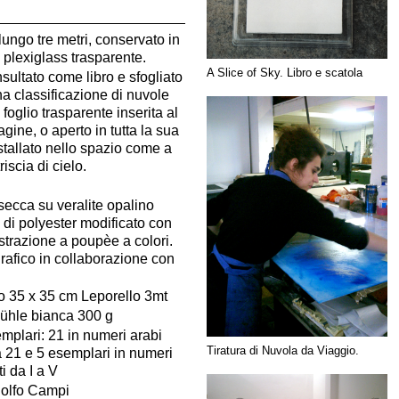
lungo tre metri, conservato in
 plexiglass trasparente.
A Slice of Sky. Libro e scatola
ultato come libro e sfogliato
una classificazione di nuvole
foglio trasparente inserita al
gine, o aperto in tutta la sua
tallato nello spazio come a
iscia di cielo.
secca su veralite opalino
 di polyester modificato con
ostrazione a poupèe a colori.
grafico in collaborazione con
o 35 x 35 cm Leporello 3mt
ühle bianca 300 g
emplari: 21 in numeri arabi
Tiratura di Nuvola da Viaggio.
 21 e 5 esemplari in numeri
i da I a V
dolfo Campi