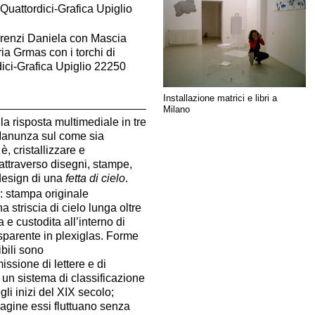
 Quattordici-Grafica Upiglio
renzi Daniela con Mascia
a Grmas con i torchi di
dici-Grafica Upiglio 22250
Installazione matrici e libri a
Milano
 la risposta multimediale in tre
 Manunza sul come sia
 è, cristallizzare e
attraverso disegni, stampe,
 design di una
fetta di cielo
.
e: stampa originale
a striscia di cielo lunga oltre
a e custodita all’interno di
sparente in plexiglas. Forme
bili sono
issione di lettere e di
a un sistema di classificazione
li inizi del XIX secolo;
pagine essi fluttuano senza