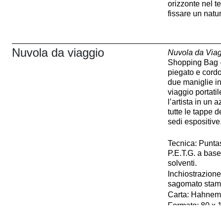
orizzonte nel te
fissare un nat
Nuvola da viaggio
Nuvola da Via
Shopping Bag -
piegato e cordo
due maniglie in
viaggio portat
l’artista in un
tutte le tappe d
sedi espositive
Tecnica: Punta
P.E.T.G. a base
solventi.
Inchiostrazione
sagomato stamp
Carta: Hahnem
Formato: 80 x 
Tiratura: 5 p.d.