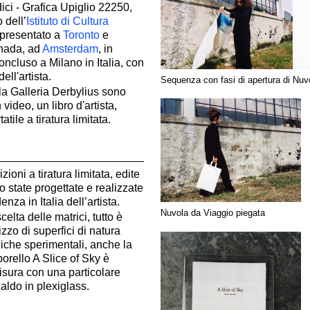
dici - Grafica Upiglio 22250,
 dell’
Istituto di Cultura
 presentato a
Toronto
e
nada, ad
Amsterdam
, in
oncluso a Milano in Italia, con
ll'artista.
Sequenza con fasi di apertura di Nuv
la Galleria Derbylius sono
 video, un libro d'artista,
atile a tiratura limitata.
ioni a tiratura limitata, edite
no state progettate e realizzate
enza in Italia dell’artista.
Nuvola da Viaggio piegata
celta delle matrici, tutto è
lizzo di superfici di natura
iche sperimentali, anche la
porello A Slice of Sky è
isura con una particolare
ldo in plexiglass.