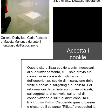
Slice of Sky. Dettaglio tipografico.
Galleria Derbylius. Carla Roncato
e Mascia Manunza durante il
montaggio dell'esposizione
Accetta i
cookie
"Miglioramento
Questo sito utilizza cookie tecnici, necessari
dell’esperienza"
al suo funzionamento, e — solo previo tuo
per
consenso — cookie di miglioramento
dell'esperienza, cookie di misurazione delle
visualizzare il
A Slice of Sky. Libro d'artista a
visite e cookie di targeting e pubblicità. Per
tiratura limitata.
informazioni dettagliate sui cookie utilizzati,
contenuto
sui soggetti terzi coinvolti, sui tempi di
conservazione e sui tuoi diritti consulta il
link
Cookie Policy
.
Chiudendo questo banner
o cliccando il pulsante “Rifiuta” proseguirai la