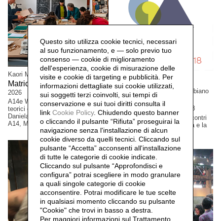
Questo sito utilizza cookie tecnici, necessari
al suo funzionamento, e — solo previo tuo
consenso — cookie di miglioramento
dell'esperienza, cookie di misurazione delle
Kaori Miyayama e Cristian Boffelli
visite e cookie di targeting e pubblicità. Per
Matrice, confine e relazione,
informazioni dettagliate sui cookie utilizzati,
Daniela Lorenzi, Cristina Balbiano
2026
sui soggetti terzi coinvolti, sui tempi di
d'Aramengo
A14e Workshop serie di incontri
conservazione e sui tuoi diritti consulta il
Milano Graphic Art,
2018
teorici e pratici coordinati da
link
Cookie Policy
.
Chiudendo questo banner
Daniela Lorenzi con artist* ospit*.
Manifestazione pubblica. Incontri
o cliccando il pulsante “Rifiuta” proseguirai la
A14, Milano, Italia.
in atelier: A14 il libro d'artista e la
navigazione senza l'installazione di alcun
stampa d'arte
cookie diverso da quelli tecnici. Cliccando sul
pulsante “Accetta”
acconsenti all'installazione
di tutte le categorie di cookie indicate.
Cliccando sul pulsante “Approfondisci e
configura” potrai scegliere in modo granulare
a quali singole categorie di cookie
acconsentire. Potrai modificare le tue scelte
in qualsiasi momento cliccando su pulsante
"Cookie" che trovi in basso a destra.
Per maggiori informazioni sul Trattamento