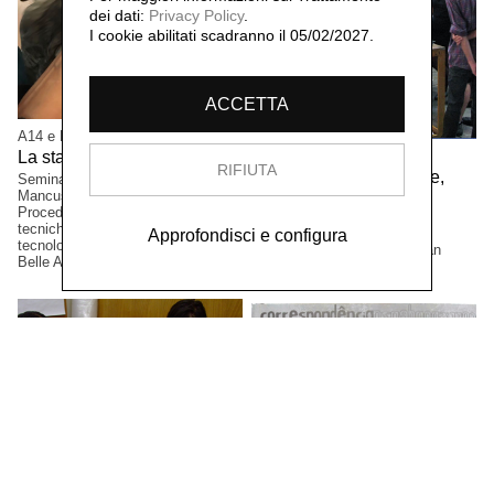
dei dati:
Privacy Policy
.
I cookie abilitati scadranno il 05/02/2027.
ACCETTA
A14 e FabLab Bergamo
Daniela Lorenzi
La stampa per l'arte,
2017
RIFIUTA
Oficinas de creatividade,
Seminario a cura di Marco
Mancuso e Cinzia Benigni.
2012
Procedimenti artigianali tra
Laboratori di stampa d'arte.
tecniche tradizionali e nuove
Tecniche sperimentali. Corsi
Approfondisci e configura
tecnologie. Accademia Carrara di
regolari, SESC Pompeia, San
Belle Arti Bergamo, Italia
Paolo, SP, Brasile.