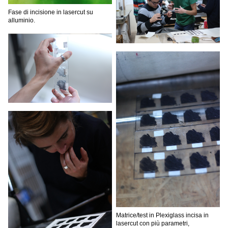
Fase di incisione in lasercut su
alluminio.
Matrice/test in Plexiglass incisa in
lasercut con più parametri,