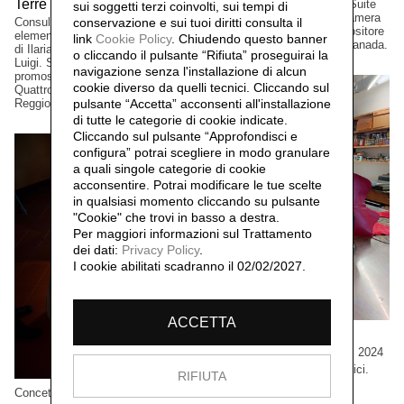
Terre Matildiche,
Edizione a tiratura limitata. Suite
2025
sui soggetti terzi coinvolti, sui tempi di
per vinile e CD musicale, Camera
conservazione e sui tuoi diritti consulta il
Consulenza e realizzazione
Lucida, del musicista/compositore
elementi installazione. Un progetto
link
Cookie Policy
.
Chiudendo questo banner
David Occhipinti, Toronto, Canada.
di Ilaria Turba, a cura di Daniele De
o cliccando il pulsante “Rifiuta” proseguirai la
Luigi. Sconfinamenti #2 Progetto
navigazione senza l'installazione di alcun
promosso dai Comuni di Albinea,
cookie diverso da quelli tecnici. Cliccando sul
Quattro Castella e Canossa,
pulsante “Accetta”
acconsenti all'installazione
Reggio Emilia, Italia.
di tutte le categorie di cookie indicate.
Cliccando sul pulsante “Approfondisci e
configura” potrai scegliere in modo granulare
a quali singole categorie di cookie
acconsentire. Potrai modificare le tue scelte
in qualsiasi momento cliccando su pulsante
"Cookie" che trovi in basso a destra.
Per maggiori informazioni sul Trattamento
dei dati:
Privacy Policy
.
I cookie abilitati scadranno il 02/02/2027.
ACCETTA
Cristian Boffelli
Come mostri, ritornano,
2024
Grandi formati, esemplari unici.
RIFIUTA
Collezione privata, Tokio,
Concetta Modica
Giappone.