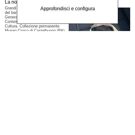
La notte di Sant'Anna,
2023
Grandi formati. Progetto vincitore
Approfondisci e configura
del bando PAC2021, Direzione
Generale Creatività
Contemporanea del Ministero della
Cultura. Collezione permanente
Museo Civico di Castelbuono (PA),
Italia.
Gianluca Arienti
XI Simposio Internazionale
di Arti Grafiche, Latgale,
2023
Artista selezionato. Mark Rotko Art
Centre, Daugavpils, Lettonia.
Nicolò Coronato