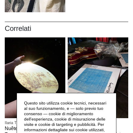
Correlati
Questo sito utilizza cookie tecnici, necessari
al suo funzionamento, e — solo previo tuo
consenso — cookie di miglioramento
dell'esperienza, cookie di misurazione delle
Ilaria Turba
Mascia Manunza
visite e cookie di targeting e pubblicità. Per
Nuêter – Costellazioni nelle
Camera Chiara,
2025
informazioni dettagliate sui cookie utilizzati,