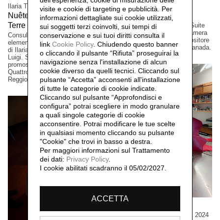
dell'esperienza, cookie di misurazione delle
Ilaria Turba
Mascia Manunza
visite e cookie di targeting e pubblicità. Per
Nuêter – Costellazioni nelle
Camera Chiara,
2025
informazioni dettagliate sui cookie utilizzati,
Terre Matildiche,
Edizione a tiratura limitata. Suite
2025
sui soggetti terzi coinvolti, sui tempi di
per vinile e CD musicale, Camera
Consulenza e realizzazione
conservazione e sui tuoi diritti consulta il
Lucida, del musicista/compositore
elementi installazione. Un progetto
link
Cookie Policy
.
Chiudendo questo banner
David Occhipinti, Toronto, Canada.
di Ilaria Turba, a cura di Daniele De
o cliccando il pulsante “Rifiuta” proseguirai la
Luigi. Sconfinamenti #2 Progetto
navigazione senza l'installazione di alcun
promosso dai Comuni di Albinea,
cookie diverso da quelli tecnici. Cliccando sul
Quattro Castella e Canossa,
Reggio Emilia, Italia.
pulsante “Accetta”
acconsenti all'installazione
di tutte le categorie di cookie indicate.
Cliccando sul pulsante “Approfondisci e
configura” potrai scegliere in modo granulare
a quali singole categorie di cookie
acconsentire. Potrai modificare le tue scelte
in qualsiasi momento cliccando su pulsante
"Cookie" che trovi in basso a destra.
Per maggiori informazioni sul Trattamento
dei dati:
Privacy Policy
.
I cookie abilitati scadranno il 05/02/2027.
ACCETTA
Cristian Boffelli
Come mostri, ritornano,
2024