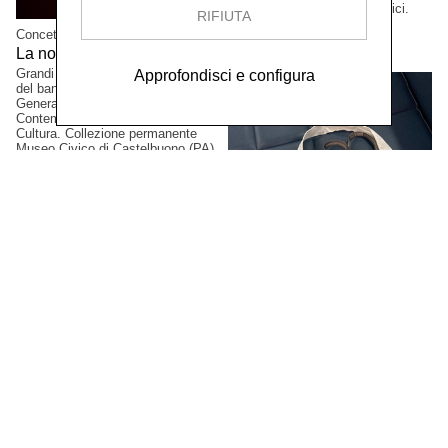
Grandi formati, esemplari unici.
RIFIUTA
Collezione privata, Tokio,
Concetta Modica
Giappone.
La notte di Sant'Anna,
2023
Grandi formati. Progetto vincitore
Approfondisci e configura
del bando PAC2021, Direzione
Generale Creatività
Contemporanea del Ministero della
Cultura. Collezione permanente
Museo Civico di Castelbuono (PA),
Italia.
Gianluca Arienti
XI Simposio Internazionale
di Arti Grafiche, Latgale,
2023
Artista selezionato. Mark Rotko Art
Centre, Daugavpils, Lettonia.