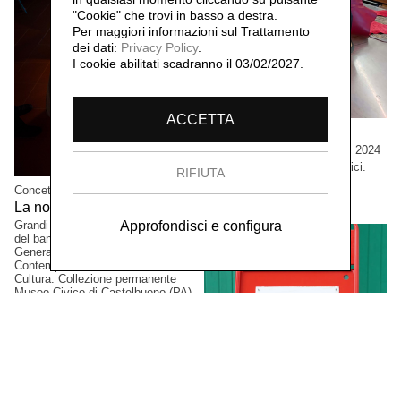
"Cookie" che trovi in basso a destra.
Per maggiori informazioni sul Trattamento
dei dati:
Privacy Policy
.
I cookie abilitati scadranno il 03/02/2027.
ACCETTA
Cristian Boffelli
Come mostri, ritornano,
2024
Grandi formati, esemplari unici.
RIFIUTA
Collezione privata, Tokio,
Concetta Modica
Giappone.
La notte di Sant'Anna,
2023
Grandi formati. Progetto vincitore
Approfondisci e configura
del bando PAC2021, Direzione
Generale Creatività
Contemporanea del Ministero della
Cultura. Collezione permanente
Museo Civico di Castelbuono (PA),
Italia.