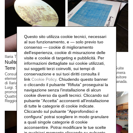
Questo sito utilizza cookie tecnici, necessari
al suo funzionamento, e — solo previo tuo
consenso — cookie di miglioramento
dell'esperienza, cookie di misurazione delle
Ilaria Turba
Mascia Manunza
visite e cookie di targeting e pubblicità. Per
Nuêter – Costellazioni nelle
Camera Chiara,
2025
informazioni dettagliate sui cookie utilizzati,
Terre Matildiche,
Edizione a tiratura limitata. Suite
2025
sui soggetti terzi coinvolti, sui tempi di
per vinile e CD musicale, Camera
conservazione e sui tuoi diritti consulta il
Consulenza e realizzazione
Lucida, del musicista/compositore
elementi installazione. Un progetto
link
Cookie Policy
.
Chiudendo questo banner
David Occhipinti, Toronto, Canada.
di Ilaria Turba, a cura di Daniele De
o cliccando il pulsante “Rifiuta” proseguirai la
Luigi. Sconfinamenti #2 Progetto
navigazione senza l'installazione di alcun
promosso dai Comuni di Albinea,
cookie diverso da quelli tecnici. Cliccando sul
Quattro Castella e Canossa,
pulsante “Accetta”
acconsenti all'installazione
Reggio Emilia, Italia.
di tutte le categorie di cookie indicate.
Cliccando sul pulsante “Approfondisci e
configura” potrai scegliere in modo granulare
a quali singole categorie di cookie
acconsentire. Potrai modificare le tue scelte
in qualsiasi momento cliccando su pulsante