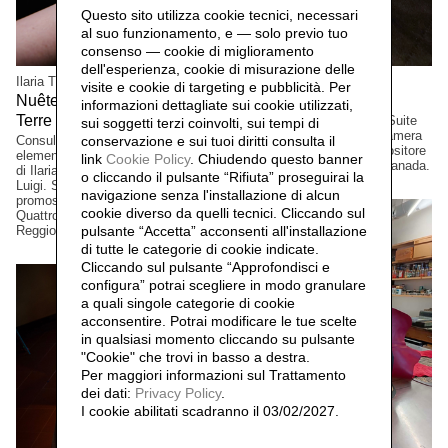
Questo sito utilizza cookie tecnici, necessari
al suo funzionamento, e — solo previo tuo
consenso — cookie di miglioramento
dell'esperienza, cookie di misurazione delle
Ilaria Turba
Mascia Manunza
visite e cookie di targeting e pubblicità. Per
Nuêter – Costellazioni nelle
Camera Chiara,
2025
informazioni dettagliate sui cookie utilizzati,
Terre Matildiche,
Edizione a tiratura limitata. Suite
2025
sui soggetti terzi coinvolti, sui tempi di
per vinile e CD musicale, Camera
Consulenza e realizzazione
conservazione e sui tuoi diritti consulta il
Lucida, del musicista/compositore
elementi installazione. Un progetto
link
Cookie Policy
.
Chiudendo questo banner
David Occhipinti, Toronto, Canada.
di Ilaria Turba, a cura di Daniele De
o cliccando il pulsante “Rifiuta” proseguirai la
Luigi. Sconfinamenti #2 Progetto
navigazione senza l'installazione di alcun
promosso dai Comuni di Albinea,
cookie diverso da quelli tecnici. Cliccando sul
Quattro Castella e Canossa,
Reggio Emilia, Italia.
pulsante “Accetta”
acconsenti all'installazione
di tutte le categorie di cookie indicate.
Cliccando sul pulsante “Approfondisci e
configura” potrai scegliere in modo granulare
a quali singole categorie di cookie
acconsentire. Potrai modificare le tue scelte
in qualsiasi momento cliccando su pulsante
"Cookie" che trovi in basso a destra.
Per maggiori informazioni sul Trattamento
dei dati:
Privacy Policy
.
I cookie abilitati scadranno il 03/02/2027.