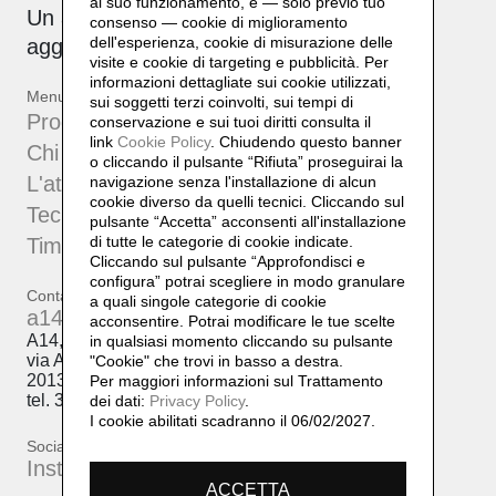
al suo funzionamento, e — solo previo tuo
Un archivio attivo, corale e sempre in
consenso — cookie di miglioramento
dell'esperienza, cookie di misurazione delle
aggiornamento.
visite e cookie di targeting e pubblicità. Per
informazioni dettagliate sui cookie utilizzati,
Menu
sui soggetti terzi coinvolti, sui tempi di
Progetti
conservazione e sui tuoi diritti consulta il
link
Cookie Policy
.
Chiudendo questo banner
Chi sono
o cliccando il pulsante “Rifiuta” proseguirai la
L'atelier
navigazione senza l'installazione di alcun
cookie diverso da quelli tecnici. Cliccando sul
Tecniche
pulsante “Accetta”
acconsenti all'installazione
di tutte le categorie di cookie indicate.
Timeline
Cliccando sul pulsante “Approfondisci e
configura” potrai scegliere in modo granulare
Contatti
a quali singole categorie di cookie
a14@a14.br.com
acconsentire. Potrai modificare le tue scelte
A14, Daniela Lorenzi
in qualsiasi momento cliccando su pulsante
via Arcivescovo Romilli, 15
"Cookie" che trovi in basso a destra.
20139 Milano
Per maggiori informazioni sul Trattamento
tel. 333 50 98 145
dei dati:
Privacy Policy
.
I cookie abilitati scadranno il 06/02/2027.
Social
Instagram
ACCETTA