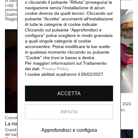
di Ilaria Turba, a cura di Daniele De
o cliccando il pulsante “Rifiuta” proseguirai la
Luigi. Sconfinamenti #2 Progetto
navigazione senza l'installazione di alcun
promosso dai Comuni di Albinea,
cookie diverso da quelli tecnici. Cliccando sul
Quattro Castella e Canossa,
pulsante “Accetta”
acconsenti all'installazione
Reggio Emilia, Italia.
di tutte le categorie di cookie indicate.
Cliccando sul pulsante “Approfondisci e
configura” potrai scegliere in modo granulare
a quali singole categorie di cookie
acconsentire. Potrai modificare le tue scelte
in qualsiasi momento cliccando su pulsante
"Cookie" che trovi in basso a destra.
Per maggiori informazioni sul Trattamento
dei dati:
Privacy Policy
.
I cookie abilitati scadranno il 05/02/2027.
ACCETTA
Cristian Boffelli
Come mostri, ritornano,
2024
Grandi formati, esemplari unici.
RIFIUTA
Collezione privata, Tokio,
Concetta Modica
Giappone.
La notte di Sant'Anna,
2023
Grandi formati. Progetto vincitore
Approfondisci e configura
del bando PAC2021, Direzione