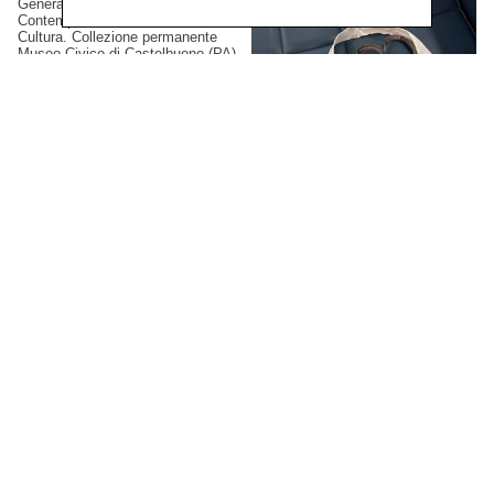
Generale Creatività
Contemporanea del Ministero della
Cultura. Collezione permanente
Museo Civico di Castelbuono (PA),
Italia.
Gianluca Arienti
XI Simposio Internazionale
di Arti Grafiche, Latgale,
2023
Artista selezionato. Mark Rotko Art
Centre, Daugavpils, Lettonia.
Nicolò Coronato
Cronaca Rotta,
2022
Realizzazione e stampa. Progetto
di residenza UVA artist-in-