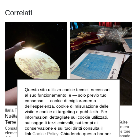
Correlati
Questo sito utilizza cookie tecnici, necessari
al suo funzionamento, e — solo previo tuo
consenso — cookie di miglioramento
dell'esperienza, cookie di misurazione delle
Ilaria Turba
Mascia Manunza
visite e cookie di targeting e pubblicità. Per
Nuêter – Costellazioni nelle
Camera Chiara,
2025
informazioni dettagliate sui cookie utilizzati,
Terre Matildiche,
Edizione a tiratura limitata. Suite
2025
sui soggetti terzi coinvolti, sui tempi di
per vinile e CD musicale, Camera
conservazione e sui tuoi diritti consulta il
Consulenza e realizzazione
Lucida, del musicista/compositore
elementi installazione. Un progetto
link
Cookie Policy
.
Chiudendo questo banner
David Occhipinti, Toronto, Canada.