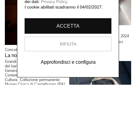
dei dati:
Privacy Policy
.
I cookie abilitati scadranno il 04/02/2027.
ACCETTA
Cristian Boffelli
Come mostri, ritornano,
2024
Grandi formati, esemplari unici.
RIFIUTA
Collezione privata, Tokio,
Concetta Modica
Giappone.
La notte di Sant'Anna,
2023
Grandi formati. Progetto vincitore
Approfondisci e configura
del bando PAC2021, Direzione
Generale Creatività
Contemporanea del Ministero della
Cultura. Collezione permanente
Museo Civico di Castelbuono (PA),
Italia.