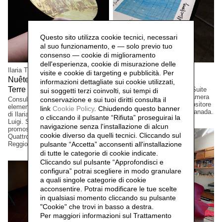
Questo sito utilizza cookie tecnici, necessari
al suo funzionamento, e — solo previo tuo
consenso — cookie di miglioramento
dell'esperienza, cookie di misurazione delle
Ilaria Turba
Mascia Manunza
visite e cookie di targeting e pubblicità. Per
Nuêter – Costellazioni nelle
Camera Chiara,
2025
informazioni dettagliate sui cookie utilizzati,
Terre Matildiche,
Edizione a tiratura limitata. Suite
2025
sui soggetti terzi coinvolti, sui tempi di
per vinile e CD musicale, Camera
conservazione e sui tuoi diritti consulta il
Consulenza e realizzazione
Lucida, del musicista/compositore
elementi installazione. Un progetto
link
Cookie Policy
.
Chiudendo questo banner
David Occhipinti, Toronto, Canada.
di Ilaria Turba, a cura di Daniele De
o cliccando il pulsante “Rifiuta” proseguirai la
Luigi. Sconfinamenti #2 Progetto
navigazione senza l'installazione di alcun
promosso dai Comuni di Albinea,
cookie diverso da quelli tecnici. Cliccando sul
Quattro Castella e Canossa,
pulsante “Accetta”
acconsenti all'installazione
Reggio Emilia, Italia.
di tutte le categorie di cookie indicate.
Cliccando sul pulsante “Approfondisci e
configura” potrai scegliere in modo granulare
a quali singole categorie di cookie
acconsentire. Potrai modificare le tue scelte
in qualsiasi momento cliccando su pulsante
"Cookie" che trovi in basso a destra.
Per maggiori informazioni sul Trattamento