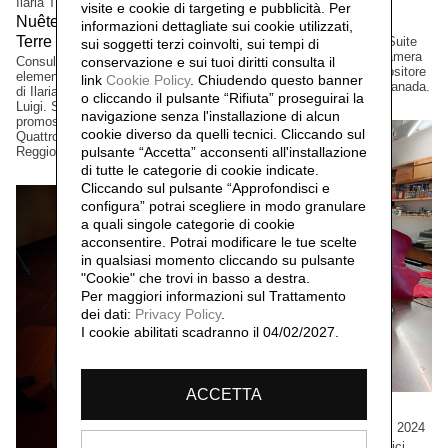
Ilaria Turba
Mascia Manunza
visite e cookie di targeting e pubblicità. Per
Nuêter – Costellazioni nelle
Camera Chiara,
2025
informazioni dettagliate sui cookie utilizzati,
Terre Matildiche,
Edizione a tiratura limitata. Suite
2025
sui soggetti terzi coinvolti, sui tempi di
per vinile e CD musicale, Camera
Consulenza e realizzazione
conservazione e sui tuoi diritti consulta il
Lucida, del musicista/compositore
elementi installazione. Un progetto
link
Cookie Policy
.
Chiudendo questo banner
David Occhipinti, Toronto, Canada.
di Ilaria Turba, a cura di Daniele De
o cliccando il pulsante “Rifiuta” proseguirai la
Luigi. Sconfinamenti #2 Progetto
navigazione senza l'installazione di alcun
promosso dai Comuni di Albinea,
cookie diverso da quelli tecnici. Cliccando sul
Quattro Castella e Canossa,
Reggio Emilia, Italia.
pulsante “Accetta”
acconsenti all'installazione
di tutte le categorie di cookie indicate.
Cliccando sul pulsante “Approfondisci e
configura” potrai scegliere in modo granulare
a quali singole categorie di cookie
acconsentire. Potrai modificare le tue scelte
in qualsiasi momento cliccando su pulsante
"Cookie" che trovi in basso a destra.
Per maggiori informazioni sul Trattamento
dei dati:
Privacy Policy
.
I cookie abilitati scadranno il 04/02/2027.
ACCETTA
Cristian Boffelli
Come mostri, ritornano,
2024
Grandi formati, esemplari unici.