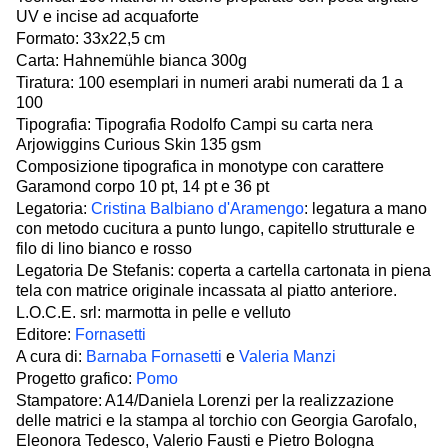
UV e incise ad acquaforte
Formato: 33x22,5 cm
Carta: Hahnemühle bianca 300g
Tiratura: 100 esemplari in numeri arabi numerati da 1 a
100
Tipografia: Tipografia Rodolfo Campi su carta nera
Arjowiggins Curious Skin 135 gsm
Composizione tipografica in monotype con carattere
Garamond corpo 10 pt, 14 pt e 36 pt
Legatoria:
Cristina Balbiano d'Aramengo
: legatura a mano
con metodo cucitura a punto lungo, capitello strutturale e
filo di lino bianco e rosso
Legatoria De Stefanis: coperta a cartella cartonata in piena
tela con matrice originale incassata al piatto anteriore.
L.O.C.E. srl: marmotta in pelle e velluto
Editore:
Fornasetti
A cura di:
Barnaba Fornasetti
e
Valeria Manzi
Progetto grafico:
Pomo
Stampatore: A14/Daniela Lorenzi per la realizzazione
delle matrici e la stampa al torchio con Georgia Garofalo,
Eleonora Tedesco, Valerio Fausti e Pietro Bologna