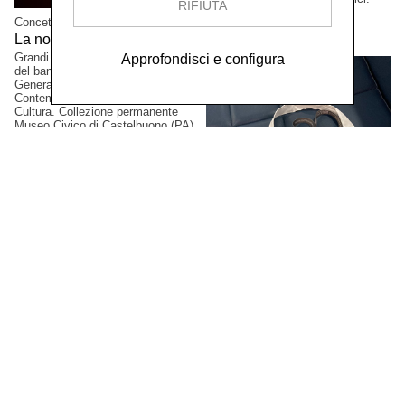
RIFIUTA
Collezione privata, Tokio,
Concetta Modica
Giappone.
La notte di Sant'Anna,
2023
Grandi formati. Progetto vincitore
Approfondisci e configura
del bando PAC2021, Direzione
Generale Creatività
Contemporanea del Ministero della
Cultura. Collezione permanente
Museo Civico di Castelbuono (PA),
Italia.
Gianluca Arienti
XI Simposio Internazionale
di Arti Grafiche, Latgale,
2023
Artista selezionato. Mark Rotko Art
Centre, Daugavpils, Lettonia.