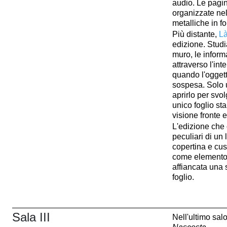
audio. Le pagin
organizzate nel
metalliche in fo
Più distante,
L
edizione. Studi
muro, le inform
attraverso l'in
quando l'oggett
sospesa. Solo u
aprirlo per svol
unico foglio st
visione fronte e
L'edizione che 
peculiari di un 
copertina e cus
come elemento 
affiancata una 
foglio.
Sala III
Nell'ultimo sal