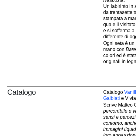
Nascosta
.
Un labirinto in 
da trentasette 
stampata a man
quale il visitat
e si sofferma a
differente di ogg
Ogni seta è un
mano con
Bar
colori ed è sta
originali in legn
Catalogo
Catalogo
Vanil
Galbiati
e Vivia
Scrive Matteo G
percorribile e v
sensi e percezi
contorno, anche
immagini liquid
loro apparizion