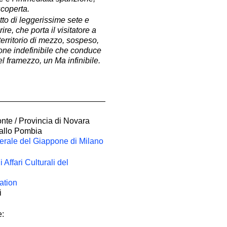
scoperta.
tto di leggerissime sete e
ire, che porta il visitatore a
erritorio di mezzo, sospeso,
one indefinibile che conduce
el framezzo, un Ma infinibile.
te / Provincia di Novara
allo Pombia
rale del Giappone di Milano
i Affari Culturali del
ation
i
e:
eo Rancan