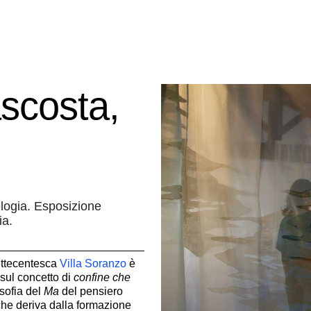
scosta,
ologia. Esposizione
ia.
ettecentesca
Villa Soranzo
è
 sul concetto di
confine che
osofia del
Ma
del pensiero
he deriva dalla formazione