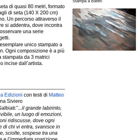
Stampa a Baren.
seta di quasi 80 metri, formato
tagli di seta (140 X 200 cm)
o. Un percorso attraverso il
ore si addentra, dove incontra
 osservare una serie
etti.
 esemplare unico stampato a
en
. Ogni composizione è a più
ta stampata da 3 matrici
o incise dall’artista.
la Edizioni
con testi di
Matteo
na Siviero
albiati:"
...il grande labirinto,
ivibile, un luogo di emozioni,
oni ridiscusse, dove ogni
 di chi vi entra, svanisce in
e, sciolte, sospese tra una
e e l’immediata sparizione,