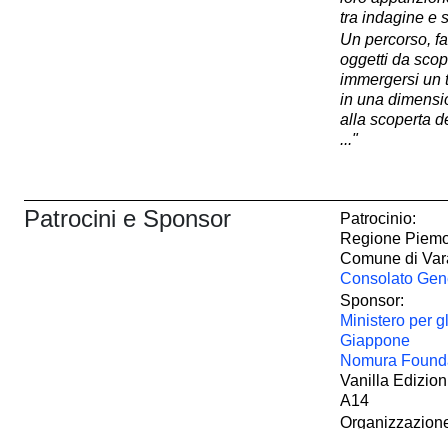
tra indagine e 
Un percorso, fa
oggetti da scopr
immergersi un t
in una dimensi
alla scoperta d
..."
Patrocini e Sponsor
Patrocinio:
Regione Piemon
Comune di Var
Consolato Gene
Sponsor:
Ministero per gl
Giappone
Nomura Found
Vanilla Edizion
A14
Organizzazion
a cura di Matt