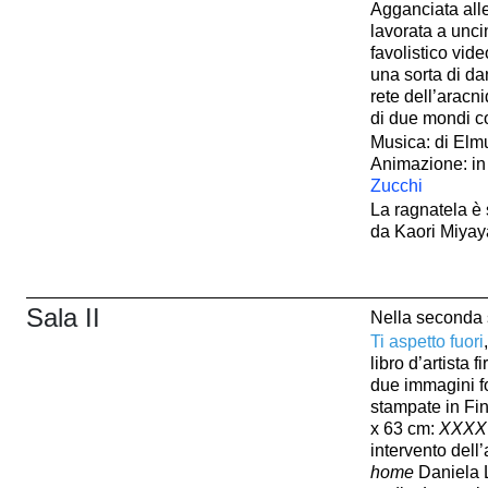
Agganciata all
lavorata a uncin
favolistico vide
una sorta di da
rete dell’aracn
di due mondi co
Musica: di Elm
Animazione: in
Zucchi
La ragnatela è 
da Kaori Miya
Sala II
Nella seconda sa
Ti aspetto fuori
libro d’artista 
due immagini f
stampate in Fin
x 63 cm:
XXXX
intervento dell’
home
Daniela 