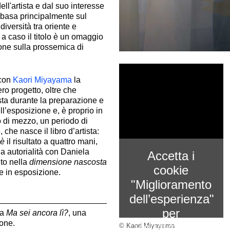
ell'artista e dal suo interesse
 basa principalmente sul
diversità tra oriente e
a caso il titolo è un omaggio
one sulla prossemica di
 con
Kaori Miyayama
la
ero progetto, oltre che
ista durante la preparazione e
ll’esposizione e, è proprio in
io di mezzo, un periodo di
che nasce il libro d’artista:
è
il risultato a quattro mani,
ia autorialità con Daniela
Accetta i
ito nella
dimensione nascosta
cookie
re in esposizione.
"Miglioramento
dell’esperienza"
per
la
Ma sei ancora lì?
, una
ione.
visualizzare il
© Kaori Miyayama