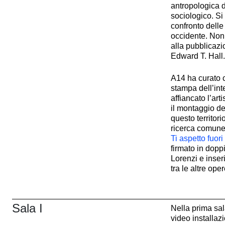
antropologica d
sociologico. Si
confronto delle 
occidente. Non 
alla pubblicazi
Edward T. Hall.
A14 ha curato
stampa dell’int
affiancato l’art
il montaggio de
questo territor
ricerca comune, 
Ti aspetto fuori
firmato in dopp
Lorenzi e inser
tra le altre ope
Sala I
Nella prima sa
video installaz