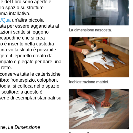
e del libro sono aperte e
lo spazio su strutture
rma intallativa.
à/Qua
un'altra piccola
ata per essere agganciata al
La dimensione nascosta.
azioni scritte si leggono
tercapedine che si crea
o è inserito nella custodia
na volta sfilato è possibile
gere il leporello creato da
ampato e piegato per dare una
 retro.
conserva tutte le catteristiche
libro: frontespizio, colophon,
Inchiostrazione matrici.
todia, si colloca nello spazio
scultore; a questo è
serie di esemplari stampati su
one,
La Dimensione