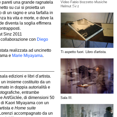
Video Fabio Bozzetto Musiche
e pareti una grande ragnatela
contenuto
Helmut Sinz
etto su cui si proietta un
o di un ragno e una farfalla in
nza tra vita e morte, e dove la
ide diventa la soglia effimera
ntrapposti.
ut Sinz 2011
 collaborazione con
Diego
stata realizzata ad uncinetto
Ti aspetto fuori. Libro d'artista.
yama e
Marie Miyayama
.
la edizioni e libri d'artista.
, un insieme costituito da un
firmato in doppia autorialità e
otografiche, entrambe
e Art/Giclée, di dimensioni 50
Sala III.
di Kaori Miyayama con un
artista e
Home suite
Lorenzi accompagnato da un