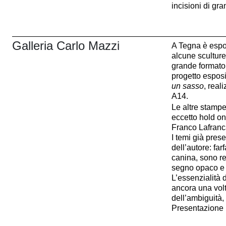
incisioni di gr
Galleria Carlo Mazzi
A Tegna è espo
alcune sculture,
grande formato
progetto espos
un sasso
, real
A14.
Le altre stampe
eccetto hold on
Franco Lafranc
I temi già prese
dell’autore: far
canina, sono r
segno opaco e s
L’essenzialità 
ancora una volt
dell’ambiguità,
Presentazione 