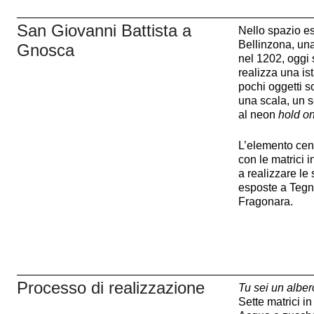
San Giovanni Battista a
Nello spazio e
Bellinzona,
una
Gnosca
nel 1202, oggi
realizza una is
pochi oggetti so
una scala, un sc
al neon
hold o
L’elemento cent
con le matrici i
a realizzare le
esposte a Tegn
Fragonara.
Processo di realizzazione
Tu sei un albe
Sette matrici i