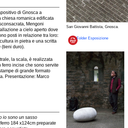
spositivo di Gnosca a
 chiesa romanica edificata
 sconsacrata,
Mengoni
San Giovanni Battista, Gnosca.
tallazione a cielo aperto dove
no posti in relazione tra loro:
Folder Esposizione
ultura in pietra e una scritta
n
(tieni duro).
rale, la scala, è realizzata
n ferro incise che sono servite
 stampe di grande formato
a. Presentazione: Marco
ro io sono un sasso
n ferro 184 x124cm preparate