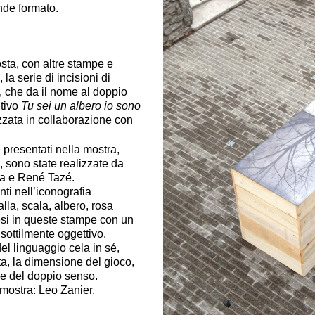
ande formato.
sta, con altre stampe e
 la serie di incisioni di
, che da il nome al doppio
itivo
Tu sei un albero io sono
izzata in collaborazione con
 presentati nella mostra,
, sono state realizzate da
a e René Tazé.
nti nell’iconografia
falla, scala, albero, rosa
esi in queste stampe con un
ottilmente oggettivo.
del linguaggio cela in sé,
a, la dimensione del gioco,
 e del doppio senso.
mostra: Leo Zanier.