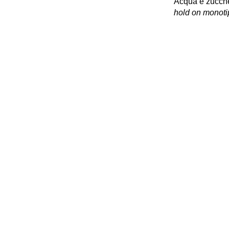
Acqua e zuccher
hold on monotip